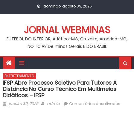
Skip
domingo, agosto 09, 2026
to
content
JORNAL WEBMINAS
FUTEBOL DO INTERIOR, Atlético-MG, Cruzeiro, América-MG,
NOTICIAS De minas Gerais E DO BRASIL
ENTRETENIMENTO
IFSP Abre Processo Seletivo Para Tutores A
Distância No Curso Técnico Em Multimeios
Didáticos – IFSP
Posted
Author
em
janeiro 30, 2025
admin
Comentários desativados
on
IFSP
abre
proce
seletiv