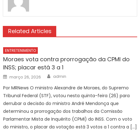
Related Articles
ENTRETENIMENTO
Moraes vota contra prorrogação da CPMI do
INSS; placar está 3 a 1
Author
Posted
admin
março 26, 2026
on
Por MRNews O ministro Alexandre de Moraes, do Supremo
Tribunal Federal (STF), votou nesta quinta-feira (26) para
derrubar a decisão do ministro André Mendonça que
determinou a prorrogação dos trabalhos da Comissão
Parlamentar Mista de Inquérito (CPMI) do INSS. Com o voto
do ministro, o placar da votação está 3 votos a 1 contra a […]