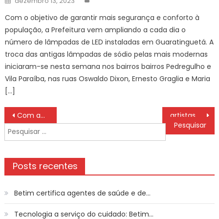
dezembro 13, 2023
on
Com o objetivo de garantir mais segurança e conforto à
população, a Prefeitura vem ampliando a cada dia o
número de lâmpadas de LED instaladas em Guaratinguetá. A
troca das antigas lâmpadas de sódio pelas mais modernas
iniciaram-se nesta semana nos bairros bairros Pedregulho e
Vila Paraíba, nas ruas Oswaldo Dixon, Ernesto Graglia e Maria
[…]
Navegação
Com apoio da Prefeitura, Champions Burguer movimenta Campo Grande em fevereiro com mais de 35 hamburguerias competindo pelo título de melhor gourmet
artistas destacam temas regionais de MS em quadrinhos – Agência de Noticias do Governo de Mato Grosso do Sul
de
Pesquisar
Post
por:
Posts recentes
Betim certifica agentes de saúde e de…
Tecnologia a serviço do cuidado: Betim…