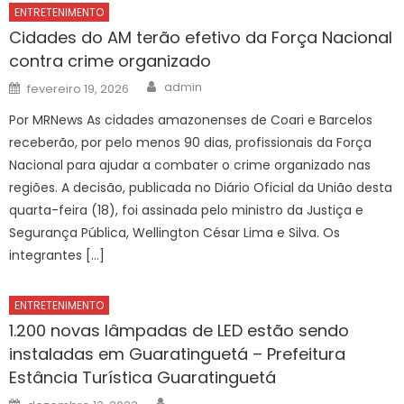
ENTRETENIMENTO
Cidades do AM terão efetivo da Força Nacional
contra crime organizado
Author
Posted
admin
fevereiro 19, 2026
on
Por MRNews As cidades amazonenses de Coari e Barcelos
receberão, por pelo menos 90 dias, profissionais da Força
Nacional para ajudar a combater o crime organizado nas
regiões. A decisão, publicada no Diário Oficial da União desta
quarta-feira (18), foi assinada pelo ministro da Justiça e
Segurança Pública, Wellington César Lima e Silva. Os
integrantes […]
ENTRETENIMENTO
1.200 novas lâmpadas de LED estão sendo
instaladas em Guaratinguetá – Prefeitura
Estância Turística Guaratinguetá
Author
Posted