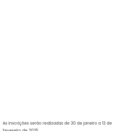
para
tutores
a
distânc
no
Curso
Técnic
em
Multim
Didáti
–
IFSP
As inscrições serão realizadas de 30 de janeiro a 13 de
fevereiro de 2025