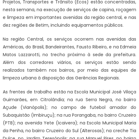
Projetos, Transportes e Trânsito (Ecos) estão concentradas,
nesta semana, na execução de serviços de capina, roçagem
e limpeza em importantes avenidas da região central, e nas
dez regiões de Betim, incluindo equipamentos públicos.
Na região Central, os serviços ocorrem nas avenidas das
Américas, do Brasil, Bandeirantes, Fausto Ribeiro, e na Edmeia
Matos Lazzarotti, no trecho próximo à sede da prefeitura.
Além dos corredores viários, os serviços estão sendo
realizados também nos bairros, por meio das equipes de
limpeza urbana à disposição das Gerências Regionais.
As frentes de trabalho estão na Escola Municipal José Vilaça
Guimarães, em Citrolândia; na rua Serra Negra, no bairro
Açude (Vianópolis); no campo de futebol amador do
Subaquistão (Imbiruçu); na rua Porangaba, no bairro Cruzeiro
(PTB); na avenida Yete (Icaivera); na Escola Municipal Maria
da Penha, no bairro Cruzeiro do Sul (Alterosas); na creche Tia
Dulce, no Jardim Teresópolis; na rua Manuel Pires, no bairro