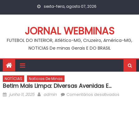
Skip
sexta-feira, agosto 07, 2026
to
content
JORNAL WEBMINAS
FUTEBOL DO INTERIOR, Atlético-MG, Cruzeiro, América-MG,
NOTICIAS De minas Gerais E DO BRASIL
NOTÍCIAS
Notícias De Minas
Betim Mais Limpa: Diversas Avenidas E…
Posted
Author
em
junho 11, 2025
admin
Comentários desativados
on
Betim
Mais
Limpa:
diversas
avenidas
e…