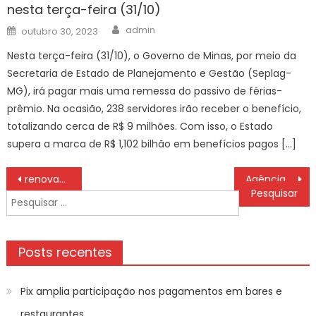
nesta terça-feira (31/10)
Author
Posted
admin
outubro 30, 2023
on
Nesta terça-feira (31/10), o Governo de Minas, por meio da
Secretaria de Estado de Planejamento e Gestão (Seplag-
MG), irá pagar mais uma remessa do passivo de férias-
prêmio. Na ocasião, 238 servidores irão receber o benefício,
totalizando cerca de R$ 9 milhões. Com isso, o Estado
supera a marca de R$ 1,102 bilhão em benefícios pagos […]
Navegação
renovada, seleção masculina estreia 4ª feira na Liga das Nações
Agência Minas Gerais | Área plantada com maçãs no Sul de Minas deve crescer mais de 40% este ano
de
Pesquisar
Post
por:
Posts recentes
Pix amplia participação nos pagamentos em bares e
restaurantes