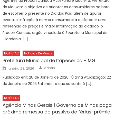
Agentes do Procon Carioca – Alexandre Macieira/Prefeitura
do Rio Com o objetivo de orientar os consumidores na hora
de escolher o presente no Dia dos Pais, além de apurar
eventual infração à norma consumerista e oferecer uma
referência de preços e maior informação ao cidadão, o
Procon Carioca, órgão vinculado à Secretaria Municipal de
Cidadania, […]
NOTÍCIAS
Notícias De Minas
Prefeitura Municipal de Itapecerica – MG
Author
Posted
admin
janeiro 23, 2026
on
Publicado em: 20 de Janeiro de 2026 . Última Atualização: 22
de Janeiro de 2026 Entender o que se sente é […]
NOTÍCIAS
Agência Minas Gerais | Governo de Minas paga
próxima remessa do passivo de férias-prêmio