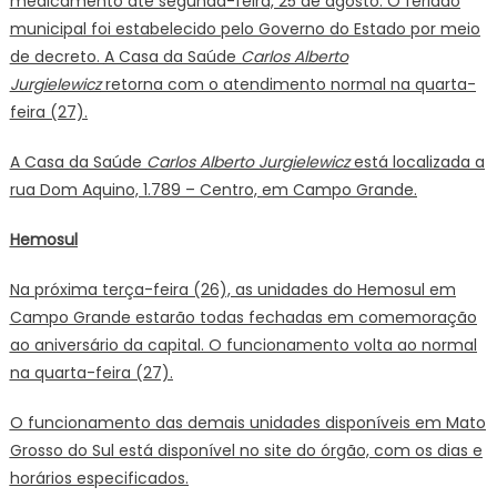
medicamento até segunda-feira, 25 de agosto. O feriado
municipal foi estabelecido pelo Governo do Estado por meio
de decreto.
A Casa da Saúde
Carlos Alberto
Jurgielewicz
retorna com o atendimento normal na quarta-
feira (27).
A Casa da Saúde
Carlos Alberto Jurgielewicz
está localizada a
rua Dom Aquino, 1.789 – Centro, em Campo Grande.
Hemosul
Na próxima terça-feira (26), as unidades do Hemosul em
Campo Grande estarão todas fechadas em comemoração
ao aniversário da capital. O funcionamento volta ao normal
na quarta-feira (27).
O funcionamento das demais unidades disponíveis em Mato
Grosso do Sul está disponível no site do órgão, com os dias e
horários especificados.