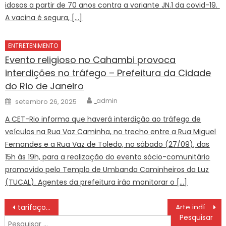
idosos a partir de 70 anos contra a variante JN.1 da covid-19.
A vacina é segura, […]
ENTRETENIMENTO
Evento religioso no Cahambi provoca
interdições no tráfego – Prefeitura da Cidade
do Rio de Janeiro
Author
Posted
admin
setembro 26, 2025
on
A CET-Rio informa que haverá interdição ao tráfego de
veículos na Rua Vaz Caminha, no trecho entre a Rua Miguel
Fernandes e a Rua Vaz de Toledo, no sábado (27/09), das
15h às 19h, para a realização do evento sócio-comunitário
promovido pelo Templo de Umbanda Caminheiros da Luz
(TUCAL). Agentes da prefeitura irão monitorar o […]
Navegação
tarifaço de Trump afeta 3,3% das exportações brasileiras
Arte indígena ganha exposição de grande porte em Petrópolis
de
Pesquisar