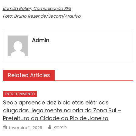
Kamilla Ratier, Comunicação SES
Foto: Bruno Rezende/Secom/Arquivo
Admin
Related Articles
ENTRETENIMENTO
Seop apreende dez bicicletas elétricas
alugadas ilegalmente na orla da Zona Sul –
Prefeitura da Cidade do Rio de Janeiro
Author
Posted
admin
fevereiro 11, 2025
on