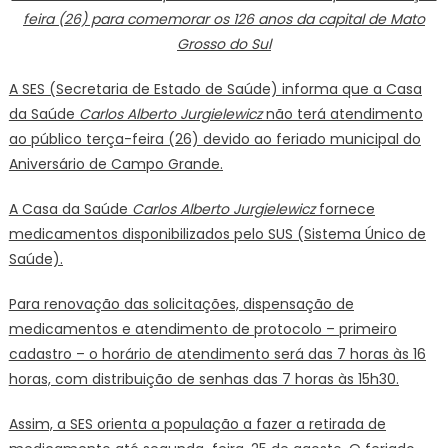
feira (26) para comemorar os 126 anos da capital de Mato
Gross
Grosso do Sul
do
Sul
A SES (Secretaria de Estado de Saúde) informa que a Casa
da Saúde
Carlos Alberto Jurgielewicz
não terá atendimento
ao público terça-feira (26) devido ao feriado municipal do
Aniversário de Campo Grande.
A Casa da Saúde
Carlos Alberto Jurgielewicz
fornece
medicamentos disponibilizados pelo SUS (Sistema Único de
Saúde).
Para renovação das solicitações, dispensação de
medicamentos e atendimento de protocolo – primeiro
cadastro – o horário de atendimento será das 7 horas às 16
horas, com distribuição de senhas das 7 horas às 15h30.
Assim, a SES orienta a população a fazer a retirada de