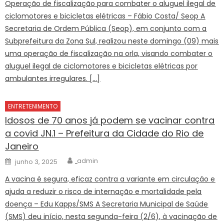
Operação de fiscalização para combater o aluguel ilegal de
ciclomotores e bicicletas elétricas – Fábio Costa/ Seop A
Secretaria de Ordem Pública (Seop), em conjunto com a
Subprefeitura da Zona Sul, realizou neste domingo (09) mais
uma operação de fiscalização na orla, visando combater o
aluguel ilegal de ciclomotores e bicicletas elétricas por
ambulantes irregulares. […]
ENTRETENIMENTO
Idosos de 70 anos já podem se vacinar contra
a covid JN.1 – Prefeitura da Cidade do Rio de
Janeiro
Author
Posted
admin
junho 3, 2025
on
A vacina é segura, eficaz contra a variante em circulação e
ajuda a reduzir o risco de internação e mortalidade pela
doença – Edu Kapps/SMS A Secretaria Municipal de Saúde
(SMS) deu início, nesta segunda-feira (2/6), à vacinação de