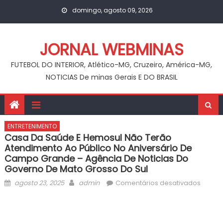
Skip
domingo, agosto 09, 2026
to
content
JORNAL WEBMINAS
FUTEBOL DO INTERIOR, Atlético-MG, Cruzeiro, América-MG,
NOTICIAS De minas Gerais E DO BRASIL
ENTRETENIMENTO
Casa Da Saúde E Hemosul Não Terão
Atendimento Ao Público No Aniversário De
Campo Grande – Agência De Noticias Do
Governo De Mato Grosso Do Sul
Posted
Author
em
agosto 23, 2025
admin
Comentários desativados
on
Casa
da
Saúde