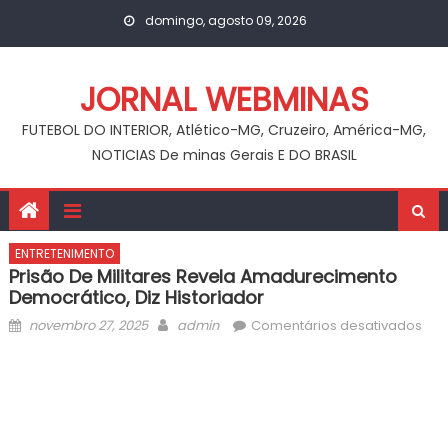
Skip
domingo, agosto 09, 2026
to
content
JORNAL WEBMINAS
FUTEBOL DO INTERIOR, Atlético-MG, Cruzeiro, América-MG,
NOTICIAS De minas Gerais E DO BRASIL
ENTRETENIMENTO
Prisão De Militares Revela Amadurecimento
Democrático, Diz Historiador
Posted
Author
em
novembro 27, 2025
admin
Comentários desativados
on
Pri
de
mili
rev
ama