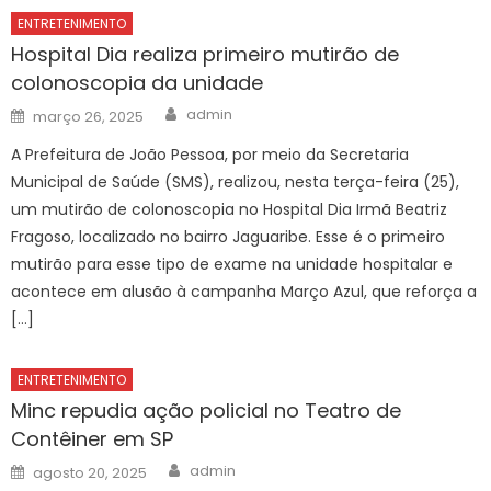
ENTRETENIMENTO
Hospital Dia realiza primeiro mutirão de
colonoscopia da unidade
Author
Posted
admin
março 26, 2025
on
A Prefeitura de João Pessoa, por meio da Secretaria
Municipal de Saúde (SMS), realizou, nesta terça-feira (25),
um mutirão de colonoscopia no Hospital Dia Irmã Beatriz
Fragoso, localizado no bairro Jaguaribe. Esse é o primeiro
mutirão para esse tipo de exame na unidade hospitalar e
acontece em alusão à campanha Março Azul, que reforça a
[…]
ENTRETENIMENTO
Minc repudia ação policial no Teatro de
Contêiner em SP
Author
Posted
admin
agosto 20, 2025
on