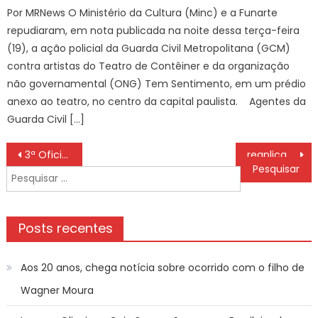
Por MRNews O Ministério da Cultura (Minc) e a Funarte
repudiaram, em nota publicada na noite dessa terça-feira
(19), a ação policial da Guarda Civil Metropolitana (GCM)
contra artistas do Teatro de Contêiner e da organização
não governamental (ONG) Tem Sentimento, em um prédio
anexo ao teatro, no centro da capital paulista. Agentes da
Guarda Civil […]
Navegação
3ª Oficina Regional de Vigilância Sanitária é realizada em Guaratinguetá – Prefeitura Estância Turística Guaratinguetá
reaplicação para casos autorizados pelo Inep será domingo
de
Pesquisar
Post
por:
Posts recentes
Aos 20 anos, chega notícia sobre ocorrido com o filho de
Wagner Moura