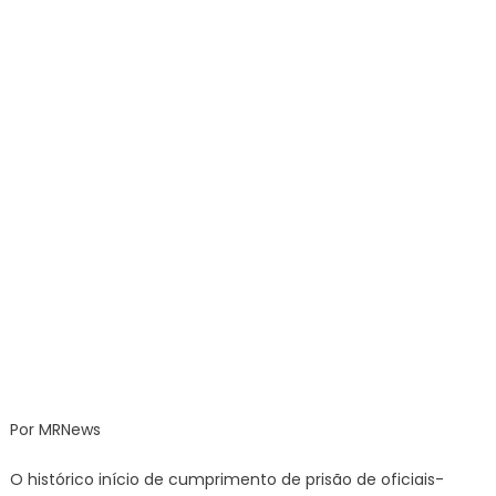
dem
diz
hist
Por MRNews
O histórico início de cumprimento de prisão de oficiais-