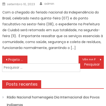
Author
Posted
admin
setembro 10, 2023
on
Com a chegada do feriado nacional da Independência do
Brasil, celebrado nesta quinta-feira (07) e do ponto
facultativo na sexta-feira (08), o expediente na Prefeitura
de Cuiabá será retomado em sua totalidade, na segunda-
feira (11). É importante ressaltar que os serviços essenciais à
comunidade, como saúde, segurança e coleta de resíduos,
funcionarão normalmente, garantindo o […]
Navegação
Projeto Feira Móvel reúne expositores no CAM para avaliação e planejamento mensal
Vila na Europa busca novos moradores e oferece dinheiro e trabalho
de
Pesquisar
Post
por:
Posts recentes
Rádio Nacional homenageia Dia Internacional dos Povos
Indígenas