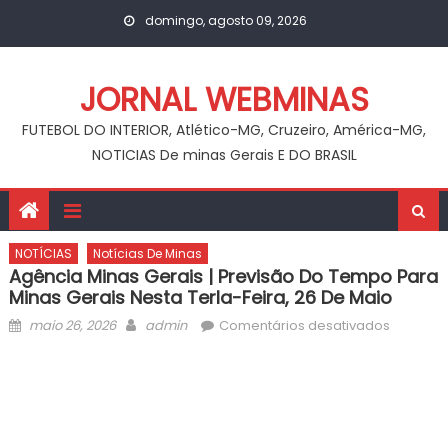
Skip
domingo, agosto 09, 2026
to
content
JORNAL WEBMINAS
FUTEBOL DO INTERIOR, Atlético-MG, Cruzeiro, América-MG,
NOTICIAS De minas Gerais E DO BRASIL
NOTÍCIAS
Notícias De Minas
Agência Minas Gerais | Previsão Do Tempo Para
Minas Gerais Nesta Terla-Feira, 26 De Maio
Posted
Author
em
maio 26, 2026
admin
Comentários desativados
on
Agência
Minas
Gerais
|
Previsão