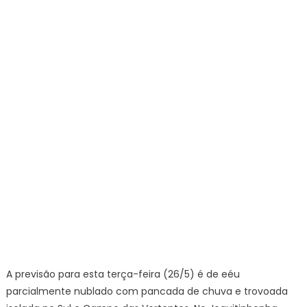
do
tempo
para
Minas
Gerais
nesta
terla-
feira,
26
de
maio
A previsão para esta terça-feira (26/5) é de eéu
parcialmente nublado com pancada de chuva e trovoada