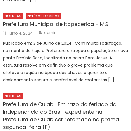
NOTÍCIAS
Notícias De Minas
Prefeitura Municipal de Itapecerica – MG
Author
Posted
admin
julho 4, 2024
on
Publicado em: 3 de Julho de 2024 . Com muita satisfação,
na manhã de hoje a Prefeitura entregou à população a nova
ponte Ermínio Rosa, localizada no bairro Bom Jesus. A
estrutura resolve em definitivo o grave problema que
afetava a região na época das chuvas e garante o
deslocamento seguro e confortável de motoristas […]
NOTÍCIAS
Prefeitura de Cuiab | Em razo do feriado da
Independncia do Brasil, expediente na
Prefeitura de Cuiab ser retomado na prxima
segunda-feira (11)