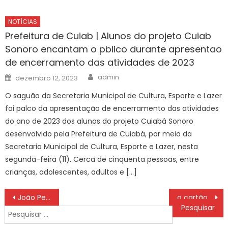
NOTÍCIAS
Prefeitura de Cuiab | Alunos do projeto Cuiab
Sonoro encantam o pblico durante apresentao
de encerramento das atividades de 2023
Author
Posted
admin
dezembro 12, 2023
on
O saguão da Secretaria Municipal de Cultura, Esporte e Lazer
foi palco da apresentação de encerramento das atividades
do ano de 2023 dos alunos do projeto Cuiabá Sonoro
desenvolvido pela Prefeitura de Cuiabá, por meio da
Secretaria Municipal de Cultura, Esporte e Lazer, nesta
segunda-feira (11). Cerca de cinquenta pessoas, entre
crianças, adolescentes, adultos e […]
Navegação
João Pessoa lança projeto para capacitar profissionais da educação infantil em primeiros socorros
o cartão mais elegante lançado em 2026?
de
Pesquisar
Post
por: