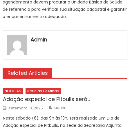
agendamento devem procurar a Unidade Básica de Saúde
de referência para verificar sua situação cadastral e garantir
o encaminhamento adequado.
Admin
Related Articles
NOTÍCIAS
Notícias De Minas
Adoção especial de Pitbulls será…
Author
Posted
admin
setembro 10, 2025
on
Neste sábado (6), das 9h às 13h, será realizado um Dia de
Adoção especial de Pitbulls, na sede da Secretaria Adjunta