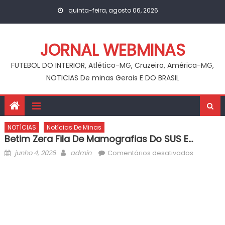
Skip
quinta-feira, agosto 06, 2026
to
content
JORNAL WEBMINAS
FUTEBOL DO INTERIOR, Atlético-MG, Cruzeiro, América-MG,
NOTICIAS De minas Gerais E DO BRASIL
NOTÍCIAS
Notícias De Minas
Betim Zera Fila De Mamografias Do SUS E…
Posted
Author
em
junho 4, 2026
admin
Comentários desativados
on
Betim
zera
fila
de
mamogra
do