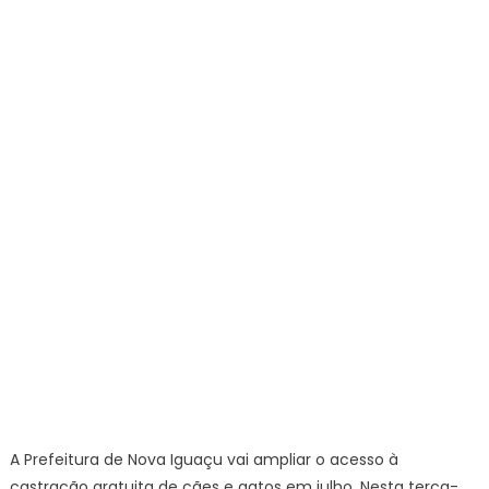
abre
mais
260
vagas
para
castração
animal
gratuita
no
mês
de
julho
A Prefeitura de Nova Iguaçu vai ampliar o acesso à
castração gratuita de cães e gatos em julho. Nesta terça-