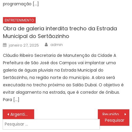
programação […]
ENTRETENIMENTO
Obra de galeria interdita trecho da Estrada
Municipal do Sertãozinho
Author
Posted
admin
janeiro 27, 2025
on
Cláudio Ribeiro Secretaria de Manutenção da Cidade A
Prefeitura de São José dos Campos vai implantar uma
galeria de águas pluviais na Estrada Municipal do
Sertãozinho, na região norte do município. A obra será
executada no trecho próximo ao Salão Dubai. O objetivo é
evitar alagamento na estrada, que é corredor de ônibus.
Para […]
Navegação
Argentina busca virada, despacha Egito e mantém vivo o sonho do tetra
Reunião com bancada do agro termina sem acordo sobre dívidas rurais
de
Pesquisar
Post
por: