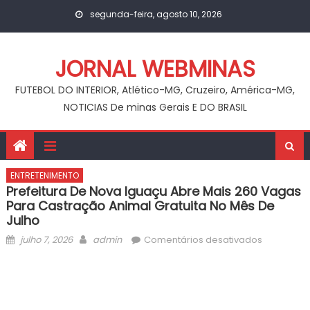
Skip
segunda-feira, agosto 10, 2026
to
content
JORNAL WEBMINAS
FUTEBOL DO INTERIOR, Atlético-MG, Cruzeiro, América-MG,
NOTICIAS De minas Gerais E DO BRASIL
ENTRETENIMENTO
Prefeitura De Nova Iguaçu Abre Mais 260 Vagas
Para Castração Animal Gratuita No Mês De
Julho
Posted
Author
em
julho 7, 2026
admin
Comentários desativados
on
Prefeitura
de
Nova
Iguaçu