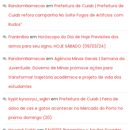
RandomNamecax
em
Prefeitura de Cuiab | Prefeitura de
Cuiab refora campanha No Solte Fogos de Artifcios com
Rudos”
Franknibia
em
Horóscopo do Dia de Hoje Previsões dos
astros para seu signo, HOJE SÁBADO (09/03/24)
RandomNamecax
em
Agência Minas Gerais | Semana da
Juventude: Governo de Minas promove ações para
transformar trajetória acadêmica e projeto de vida dos
estudantes
kypit kyrsovyu_wgkn
em
Prefeitura de Cuiab | Feira de
adoo de ces e gatos acontecer no Mercado do Porto no
prximo domingo (20)
Howard Cobb
em
PALPITES Bragantino x Aguilas Doradas