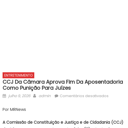
ENTRETENIMENTO
CCJ Da Câmara Aprova Fim Da Aposentadoria
Como Punição Para Juízes
Posted
Author
em
julho 9, 2026
admin
Comentários desativados
on
CCJ
da
Por MRNews
Câmara
aprova
A Comissão de Constituição e Justiça e de Cidadania (CCJ)