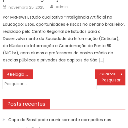
Author
Posted
admin
novembro 25, 2025
on
Por MRNews Estudo qualitativo “Inteligência Artificial na
Educação: usos, oportunidades e riscos no cenário brasileiro”,
realizado pelo Centro Regional de Estudos para o
Desenvolvimento da Sociedade da Informação (Cetic.br),
do Núcleo de Informação e Coordenação do Ponto BR
(NIC.br), com alunos e professores do ensino médio de
escolas públicas e privadas das capitais de São […]
Navegação
Relógio de luxo de Antonela Roccuzzo chama atenção durante comemoração da Copa
Quartas de final da Copa começam nesta quinta com 6 seleções europeias
de
Pesquisar
Post
por:
Posts recentes
Copa do Brasil pode reunir somente campeões nas