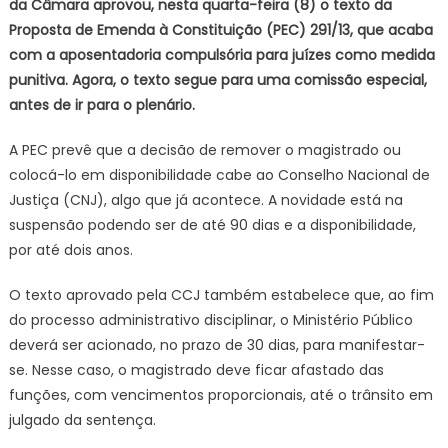
fim
da Câmara aprovou, nesta quarta-feira (8) o texto da
da
Proposta de Emenda à Constituição (PEC) 291/13, que acaba
aposentad
com a aposentadoria compulsória para juízes como medida
como
punitiva. Agora, o texto segue para uma comissão especial,
punição
antes de ir para o plenário.
para
juízes
A PEC prevê que a decisão de remover o magistrado ou
colocá-lo em disponibilidade cabe ao Conselho Nacional de
Justiça (CNJ), algo que já acontece. A novidade está na
suspensão podendo ser de até 90 dias e a disponibilidade,
por até dois anos.
O texto aprovado pela CCJ também estabelece que, ao fim
do processo administrativo disciplinar, o Ministério Público
deverá ser acionado, no prazo de 30 dias, para manifestar-
se. Nesse caso, o magistrado deve ficar afastado das
funções, com vencimentos proporcionais, até o trânsito em
julgado da sentença.