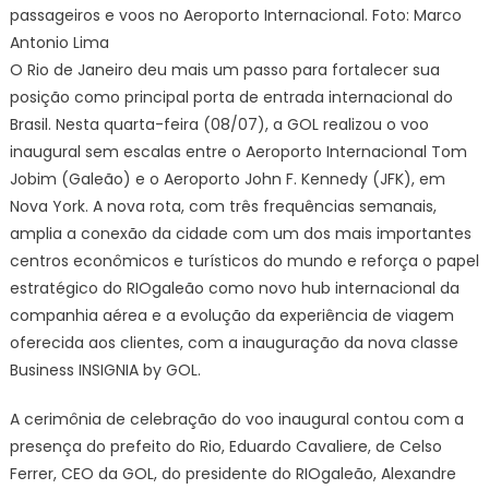
passageiros e voos no Aeroporto Internacional. Foto: Marco
Nova
Antonio Lima
York
O Rio de Janeiro deu mais um passo para fortalecer sua
reforça
posição como principal porta de entrada internacional do
retomada
do
Brasil. Nesta quarta-feira (08/07), a GOL realizou o voo
RIOgaleã
inaugural sem escalas entre o Aeroporto Internacional Tom
como
Jobim (Galeão) e o Aeroporto John F. Kennedy (JFK), em
porta
Nova York. A nova rota, com três frequências semanais,
de
amplia a conexão da cidade com um dos mais importantes
entrada
centros econômicos e turísticos do mundo e reforça o papel
internacio
estratégico do RIOgaleão como novo hub internacional da
–
companhia aérea e a evolução da experiência de viagem
Prefeitura
oferecida aos clientes, com a inauguração da nova classe
da
Business INSIGNIA by GOL.
Cidade
do
A cerimônia de celebração do voo inaugural contou com a
Rio
presença do prefeito do Rio, Eduardo Cavaliere, de Celso
de
Ferrer, CEO da GOL, do presidente do RIOgaleão, Alexandre
Janeiro