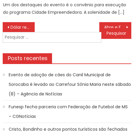
Um dos destaques do evento é o convênio para execução
do programa Cidade Empreendedora. A solenidade de […]
Navegação
Dólar recua, bolsa cai e petróleo dispara com tensão no Oriente Médio
Abre e Fecha no Feriado – Prefeitura Estância Turística Guaratinguetá
de
Pesquisar
Post
por:
Posts recentes
Evento de adoção de cães do Canil Municipal de
Sorocaba é levado ao Carrefour Sônia Maria neste sábado
(8) – Agência de Notícias
Funesp fecha parceria com Federação de Futebol de MS
– CGNotícias
Cristo, Bondinho e outros pontos turísticos são fechados