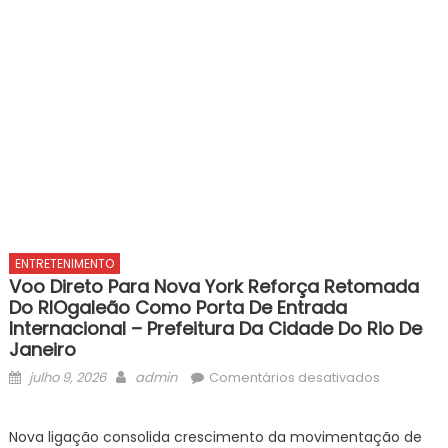
ENTRETENIMENTO
Voo Direto Para Nova York Reforça Retomada
Do RIOgaleão Como Porta De Entrada
Internacional – Prefeitura Da Cidade Do Rio De
Janeiro
Posted
Author
em
julho 9, 2026
admin
Comentários desativados
on
Voo
direto
Nova ligação consolida crescimento da movimentação de
para