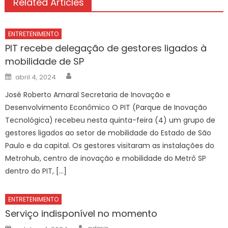
Related Articles
ENTRETENIMENTO
PIT recebe delegação de gestores ligados à
mobilidade de SP
Author
Posted
abril 4, 2024
on
José Roberto Amaral Secretaria de Inovação e
Desenvolvimento Econômico O PIT (Parque de Inovação
Tecnológica) recebeu nesta quinta-feira (4) um grupo de
gestores ligados ao setor de mobilidade do Estado de São
Paulo e da capital. Os gestores visitaram as instalações do
Metrohub, centro de inovação e mobilidade do Metrô SP
dentro do PIT, […]
ENTRETENIMENTO
Serviço indisponível no momento
Author
Posted