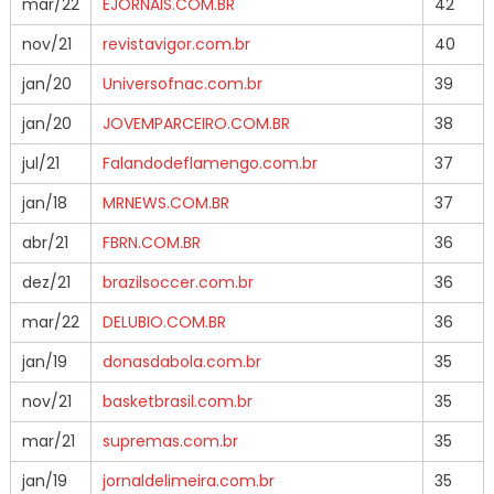
mar/22
EJORNAIS.COM.BR
42
nov/21
revistavigor.com.br
40
jan/20
Universofnac.com.br
39
jan/20
JOVEMPARCEIRO.COM.BR
38
jul/21
Falandodeflamengo.com.br
37
jan/18
MRNEWS.COM.BR
37
abr/21
FBRN.COM.BR
36
dez/21
brazilsoccer.com.br
36
mar/22
DELUBIO.COM.BR
36
jan/19
donasdabola.com.br
35
nov/21
basketbrasil.com.br
35
mar/21
supremas.com.br
35
jan/19
jornaldelimeira.com.br
35