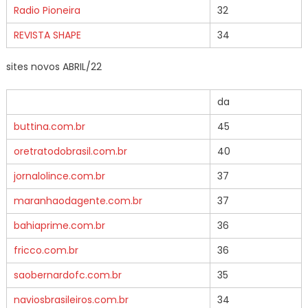
Radio Pioneira
32
REVISTA SHAPE
34
sites novos ABRIL/22
da
buttina.com.br
45
oretratodobrasil.com.br
40
jornalolince.com.br
37
maranhaodagente.com.br
37
bahiaprime.com.br
36
fricco.com.br
36
saobernardofc.com.br
35
naviosbrasileiros.com.br
34