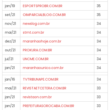
jan/19
ESPORTSPROBR.COM.BR
35
set/21
OIMPARCIALBLOG.COM.BR
35
nov/21
newslog.com.br
34
mai/21
stmt.com.br
34
dez/21
maranhaohoje.com.br
34
out/21
PROKURA.COM.BR
34
jul/21
UNCME.COM.BR
34
jan/21
maranhaounico.com.br
34
jan/16
TVTRIBUNAPE.COM.BR
34
mai/21
REVISTAETCETERA.COM.BR
33
jan/21
revistaon.com.br
33
jan/21
PREFEITURASOROCABA.COM.BR
33