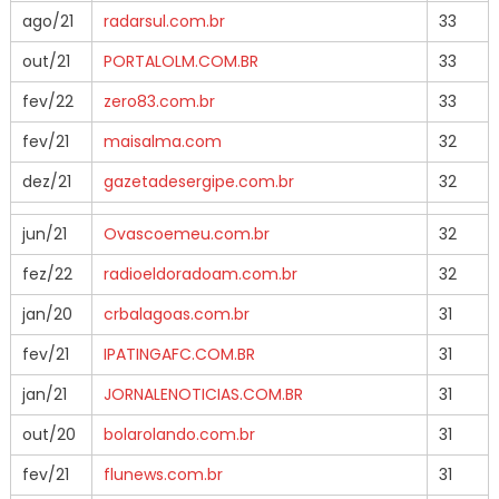
ago/21
radarsul.com.br
33
out/21
PORTALOLM.COM.BR
33
fev/22
zero83.com.br
33
fev/21
maisalma.com
32
dez/21
gazetadesergipe.com.br
32
jun/21
Ovascoemeu.com.br
32
fez/22
radioeldoradoam.com.br
32
jan/20
crbalagoas.com.br
31
fev/21
IPATINGAFC.COM.BR
31
jan/21
JORNALENOTICIAS.COM.BR
31
out/20
bolarolando.com.br
31
fev/21
flunews.com.br
31