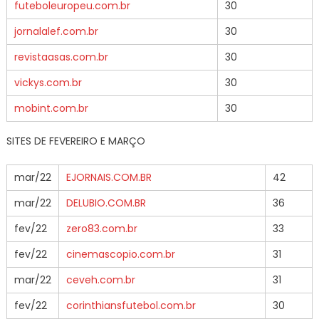
futeboleuropeu.com.br
30
jornalalef.com.br
30
revistaasas.com.br
30
vickys.com.br
30
mobint.com.br
30
SITES DE FEVEREIRO E MARÇO
mar/22
EJORNAIS.COM.BR
42
mar/22
DELUBIO.COM.BR
36
fev/22
zero83.com.br
33
fev/22
cinemascopio.com.br
31
mar/22
ceveh.com.br
31
fev/22
corinthiansfutebol.com.br
30