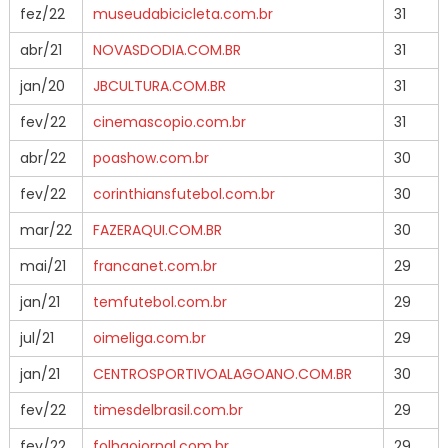
fez/22
museudabicicleta.com.br
31
abr/21
NOVASDODIA.COM.BR
31
jan/20
JBCULTURA.COM.BR
31
fev/22
cinemascopio.com.br
31
abr/22
poashow.com.br
30
fev/22
corinthiansfutebol.com.br
30
mar/22
FAZERAQUI.COM.BR
30
mai/21
francanet.com.br
29
jan/21
temfutebol.com.br
29
jul/21
oimeliga.com.br
29
jan/21
CENTROSPORTIVOALAGOANO.COM.BR
30
fev/22
timesdelbrasil.com.br
29
fev/22
folhaojornal.com.br
29