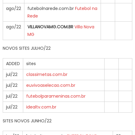
ago/22
futebolnarede.com.br
Futebol na
Rede
ago/22
VILLANOVAMG.COM.BR
Villa Nova
MG
NOVOS SITES JULHO/22
ADDED
sites
jul/22
classimetas.com.br
jul/22
euvivoaselecao.com.br
jul/22
futebolparameninas.com.br
jul/22
idealtv.com.br
SITES NOVOS JUNHO/22