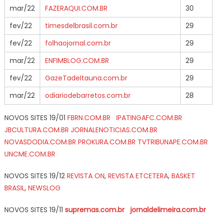
mar/22
FAZERAQUI.COM.BR
30
fev/22
timesdelbrasil.com.br
29
fev/22
folhaojornal.com.br
29
mar/22
ENFIMBLOG.COM.BR
29
fev/22
GazeTadeItauna.com.br
29
mar/22
odiariodebarretos.com.br
28
NOVOS SITES 19/01
FBRN.COM.BR
IPATINGAFC.COM.BR
JBCULTURA.COM.BR
JORNALENOTICIAS.COM.BR
NOVASDODIA.COM.BR
PROKURA.COM.BR
TVTRIBUNAPE.COM.BR
UNCME.COM.BR
NOVOS SITES 19/12
REVISTA ON
,
REVISTA ETCETERA
,
BASKET
BRASIL
,
NEWSLOG
NOVOS SITES 19/11
supremas.com.br
jornaldelimeira.com.br