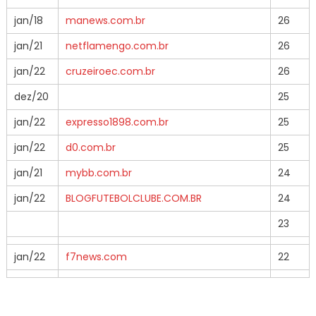
jan/18
manews.com.br
26
jan/21
netflamengo.com.br
26
jan/22
cruzeiroec.com.br
26
dez/20
25
jan/22
expresso1898.com.br
25
jan/22
d0.com.br
25
jan/21
mybb.com.br
24
jan/22
BLOGFUTEBOLCLUBE.COM.BR
24
23
jan/22
f7news.com
22