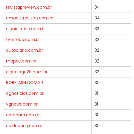
revistapreview.com.br
34
umaoutravisao.com.br
34
elguialatino.com.br
33
tvtaroba.com.br
32
autodiario.com.br
32
mapric.com.br
32
digitalage20.com.br
32
BOBFLASH.COM.BR
31
cgnoticias.com.br
31
vgnews.com.br
31
qprocura.com.br
31
ocidadaorj.com.br
31