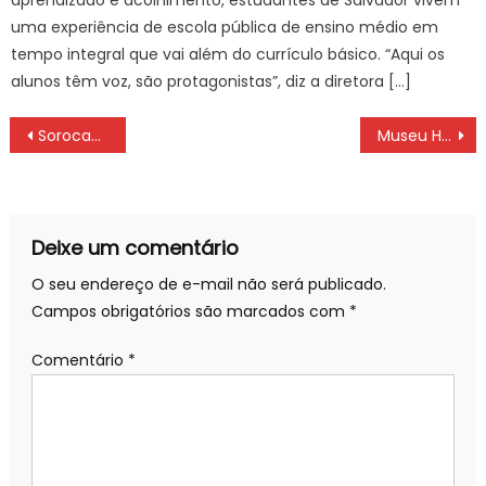
uma experiência de escola pública de ensino médio em
tempo integral que vai além do currículo básico. “Aqui os
alunos têm voz, são protagonistas”, diz a diretora […]
Navegação
Sorocaba recebe visita da Secretaria de Estado da Saúde de Angola – Agência de Notícias
Museu Histórico reúne peças da Vigilância Sanitária municipal – Prefeitura da Cidade do Rio de Janeiro
de
Post
Deixe um comentário
O seu endereço de e-mail não será publicado.
Campos obrigatórios são marcados com
*
Comentário
*