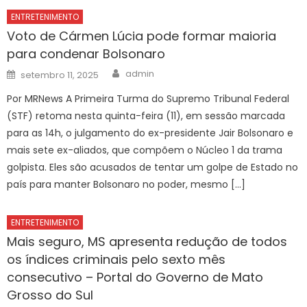
ENTRETENIMENTO
Voto de Cármen Lúcia pode formar maioria
para condenar Bolsonaro
Author
Posted
admin
setembro 11, 2025
on
Por MRNews A Primeira Turma do Supremo Tribunal Federal
(STF) retoma nesta quinta-feira (11), em sessão marcada
para as 14h, o julgamento do ex-presidente Jair Bolsonaro e
mais sete ex-aliados, que compõem o Núcleo 1 da trama
golpista. Eles são acusados de tentar um golpe de Estado no
país para manter Bolsonaro no poder, mesmo […]
ENTRETENIMENTO
Mais seguro, MS apresenta redução de todos
os índices criminais pelo sexto mês
consecutivo – Portal do Governo de Mato
Grosso do Sul