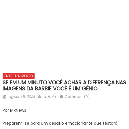
ENTRETENIMENTO
SE EM UM MINUTO VOCÊ ACHAR A DIFERENÇA NAS
IMAGENS DA BARBIE VOCÊ É UM GÊNIO
Posted
Author
agosto 5, 2023
admin
Comment(0)
on
Por MRNews
Preparem-se para um desafio emocionante que testará