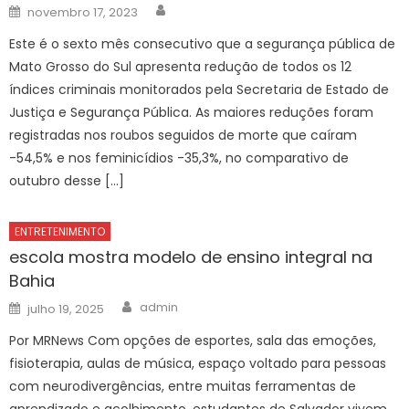
Author
Posted
novembro 17, 2023
on
Este é o sexto mês consecutivo que a segurança pública de
Mato Grosso do Sul apresenta redução de todos os 12
índices criminais monitorados pela Secretaria de Estado de
Justiça e Segurança Pública. As maiores reduções foram
registradas nos roubos seguidos de morte que caíram
-54,5% e nos feminicídios -35,3%, no comparativo de
outubro desse […]
ENTRETENIMENTO
escola mostra modelo de ensino integral na
Bahia
Author
Posted
admin
julho 19, 2025
on
Por MRNews Com opções de esportes, sala das emoções,
fisioterapia, aulas de música, espaço voltado para pessoas
com neurodivergências, entre muitas ferramentas de
aprendizado e acolhimento, estudantes de Salvador vivem