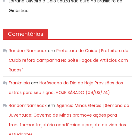
Lorrane Oliveira e Caio Souza são ouro no Brasileiro de
Ginástica
Comentários
RandomNamecax
em
Prefeitura de Cuiab | Prefeitura de
Cuiab refora campanha No Solte Fogos de Artifcios com
Rudos”
Franknibia
em
Horóscopo do Dia de Hoje Previsões dos
astros para seu signo, HOJE SÁBADO (09/03/24)
RandomNamecax
em
Agência Minas Gerais | Semana da
Juventude: Governo de Minas promove ações para
transformar trajetória acadêmica e projeto de vida dos
estudantes