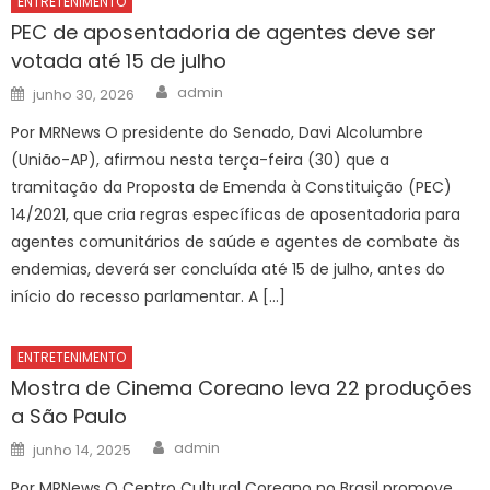
ENTRETENIMENTO
PEC de aposentadoria de agentes deve ser
votada até 15 de julho
Author
Posted
admin
junho 30, 2026
on
Por MRNews O presidente do Senado, Davi Alcolumbre
(União-AP), afirmou nesta terça-feira (30) que a
tramitação da Proposta de Emenda à Constituição (PEC)
14/2021, que cria regras específicas de aposentadoria para
agentes comunitários de saúde e agentes de combate às
endemias, deverá ser concluída até 15 de julho, antes do
início do recesso parlamentar. A […]
ENTRETENIMENTO
Mostra de Cinema Coreano leva 22 produções
a São Paulo
Author
Posted
admin
junho 14, 2025
on
Por MRNews O Centro Cultural Coreano no Brasil promove,