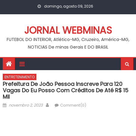
Skip
domingo, agosto 09, 2026
to
content
JORNAL WEBMINAS
FUTEBOL DO INTERIOR, Atlético-MG, Cruzeiro, América-MG,
NOTICIAS De minas Gerais E DO BRASIL
ENTRETENIMENTO
Prefeitura De João Pessoa Inscreve Para 120
Vagas Do Eu Posso Com Créditos De Até R$ 15
Mil
Posted
Author
novembro 2, 2023
Comment(0)
on