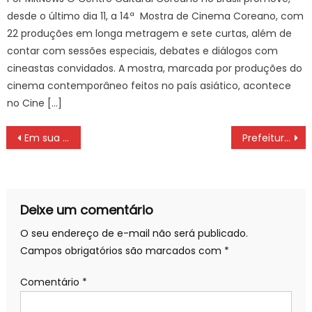
desde o último dia 11, a 14ª Mostra de Cinema Coreano, com
22 produções em longa metragem e sete curtas, além de
contar com sessões especiais, debates e diálogos com
cineastas convidados. A mostra, marcada por produções do
cinema contemporâneo feitos no país asiático, acontece
no Cine […]
Navegação
Em sua 17ª edição, Festival faz parte da história cultural de Corumbá – Portal do Governo de Mato Grosso do Sul
Prefeitura de Cuiab | Prefeitura encerra programao alusiva ao Dia Nacional do Idoso com participao do MPE
de
Post
Deixe um comentário
O seu endereço de e-mail não será publicado.
Campos obrigatórios são marcados com
*
Comentário
*