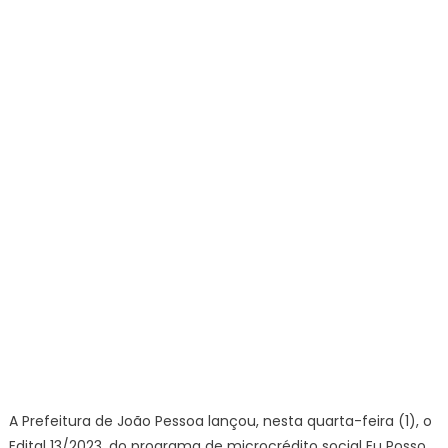
A Prefeitura de João Pessoa lançou, nesta quarta-feira (1), o
Edital 13/2023, do programa de microcrédito social Eu Posso,