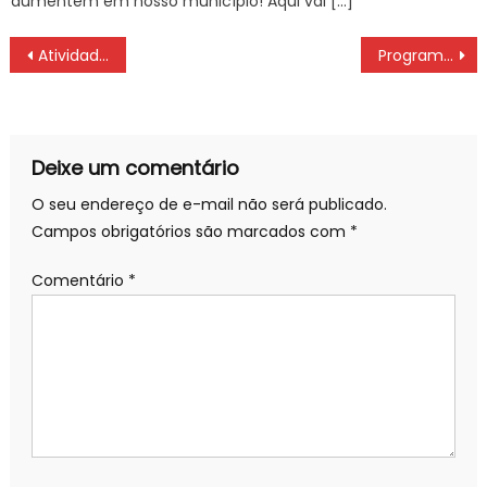
aumentem em nosso município! Aqui vai […]
Navegação
Atividades na cidade reforçam o combate à discriminação racial
Programa “HumanizAção” realiza operação intensificada na região do Jardim São Guilherme e Jardim Santa Cecília – Agência de Notícias
de
Post
Deixe um comentário
O seu endereço de e-mail não será publicado.
Campos obrigatórios são marcados com
*
Comentário
*