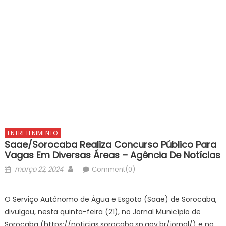
ENTRETENIMENTO
Saae/Sorocaba Realiza Concurso Público Para
Vagas Em Diversas Áreas – Agência De Notícias
Posted
Author
março 22, 2024
Comment(0)
on
O Serviço Autônomo de Água e Esgoto (Saae) de Sorocaba,
divulgou, nesta quinta-feira (21), no Jornal Município de
Sorocaba (https://noticias.sorocaba.sp.gov.br/jornal/) e no