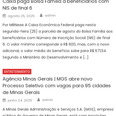
Caixa paga Bolsa Família a beneficiários com
NIS de final 6
Author
Posted
admin
agosto 25, 2025
on
Por MRNews A Caixa Econômica Federal paga nesta
segunda-feira (25) a parcela de agosto do Bolsa Família aos
beneficiários com Número de Inscrição Social (NIS) de final
6. O valor mínimo corresponde a R$ 600, mas, com o novo
adicional, o valor médio do benefício sobe para R$ 671,54.
Segundo o Ministério do Desenvolvimento e […]
ENTRETENIMENTO
Agência Minas Gerais | MGS abre novo
Processo Seletivo com vagas para 95 cidades
de Minas Gerais
Author
Posted
admin
junho 24, 2025
on
A Minas Gerais Administração e Serviços S.A. (MGS), empresa
pública do Governo de Minas Gerais, está com inscrições