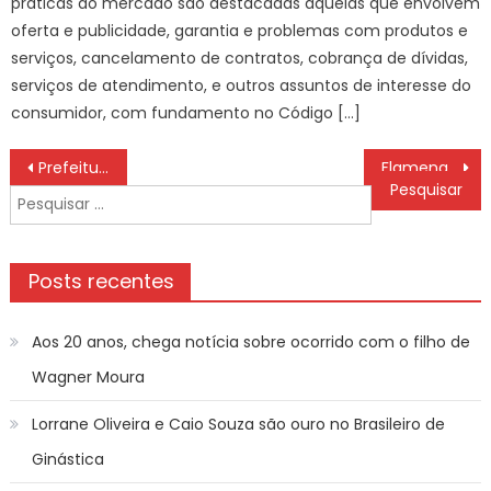
práticas do mercado são destacadas aquelas que envolvem
oferta e publicidade, garantia e problemas com produtos e
serviços, cancelamento de contratos, cobrança de dívidas,
serviços de atendimento, e outros assuntos de interesse do
consumidor, com fundamento no Código […]
Navegação
Prefeitura de Bonito decreta ponto facultativo na Quinta-Feira Santa – Prefeitura Municipal de Bonito
Flamengo enfrenta o Central Córdoba pela Copa Libertadores
de
Pesquisar
Post
por:
Posts recentes
Aos 20 anos, chega notícia sobre ocorrido com o filho de
Wagner Moura
Lorrane Oliveira e Caio Souza são ouro no Brasileiro de
Ginástica