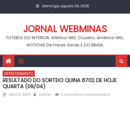
Skip
domingo, agosto 09, 2026
to
content
JORNAL WEBMINAS
FUTEBOL DO INTERIOR, Atlético-MG, Cruzeiro, América-MG,
NOTICIAS De minas Gerais E DO BRASIL
ENTRETENIMENTO
RESULTADO DO SORTEIO QUINA 6702 DE HOJE
QUARTA (09/04)
Posted
Author
em
abril 9, 2025
admin
Comentários desativados
on
RESULTAD
DO
SORTEIO
QUINA
6702