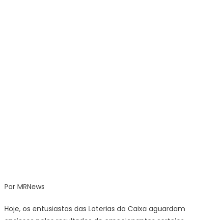
DE
HOJE
QUARTA
(09/04)
Por MRNews
Hoje, os entusiastas das Loterias da Caixa aguardam