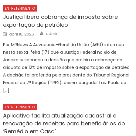
ENTRETENIMENTO
Justiça libera cobrança de imposto sobre
exportação de petróleo
Author
Posted
admin
abril 18, 2026
on
Por MRNews A Advocacia-Geral da União (AGU) informou
nesta sexta-feira (17) que a Justiça Federal no Rio de
Janeiro suspendeu a decisão que proibiu a cobrança da
alíquota de 12% de imposto sobre a exportação de petróleo.
A decisão foi proferida pelo presidente do Tribunal Regional
Federal da 2ª Região (TRF2), desembargador Luiz Paulo da
[…]
ENTRETENIMENTO
Aplicativo facilita atualização cadastral e
renovação de receitas para beneficiários do
‘Remédio em Casa’