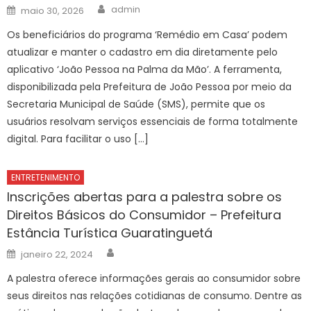
Author
Posted
admin
maio 30, 2026
on
Os beneficiários do programa ‘Remédio em Casa’ podem
atualizar e manter o cadastro em dia diretamente pelo
aplicativo ‘João Pessoa na Palma da Mão’. A ferramenta,
disponibilizada pela Prefeitura de João Pessoa por meio da
Secretaria Municipal de Saúde (SMS), permite que os
usuários resolvam serviços essenciais de forma totalmente
digital. Para facilitar o uso […]
ENTRETENIMENTO
Inscrições abertas para a palestra sobre os
Direitos Básicos do Consumidor – Prefeitura
Estância Turística Guaratinguetá
Author
Posted
janeiro 22, 2024
on
A palestra oferece informações gerais ao consumidor sobre
seus direitos nas relações cotidianas de consumo. Dentre as