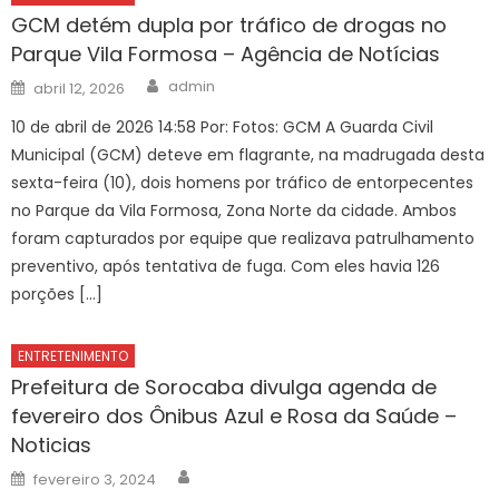
GCM detém dupla por tráfico de drogas no
Parque Vila Formosa – Agência de Notícias
Author
Posted
admin
abril 12, 2026
on
10 de abril de 2026 14:58 Por: Fotos: GCM A Guarda Civil
Municipal (GCM) deteve em flagrante, na madrugada desta
sexta-feira (10), dois homens por tráfico de entorpecentes
no Parque da Vila Formosa, Zona Norte da cidade. Ambos
foram capturados por equipe que realizava patrulhamento
preventivo, após tentativa de fuga. Com eles havia 126
porções […]
ENTRETENIMENTO
Prefeitura de Sorocaba divulga agenda de
fevereiro dos Ônibus Azul e Rosa da Saúde –
Noticias
Author
Posted
fevereiro 3, 2024
on