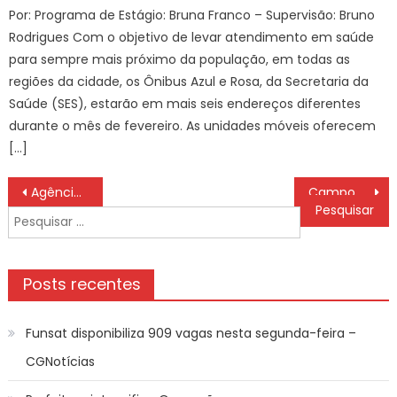
Por: Programa de Estágio: Bruna Franco – Supervisão: Bruno
Rodrigues Com o objetivo de levar atendimento em saúde
para sempre mais próximo da população, em todas as
regiões da cidade, os Ônibus Azul e Rosa, da Secretaria da
Saúde (SES), estarão em mais seis endereços diferentes
durante o mês de fevereiro. As unidades móveis oferecem
[…]
Navegação
Agência Minas Gerais | Exportações do agronegócio mineiro crescem 17% no período de janeiro a julho
Campo Grande sedia nesta quarta-feira (20) o encontro nacional “Elas Governam” – CGNotícias
de
Pesquisar
Post
por:
Posts recentes
Funsat disponibiliza 909 vagas nesta segunda-feira –
CGNotícias