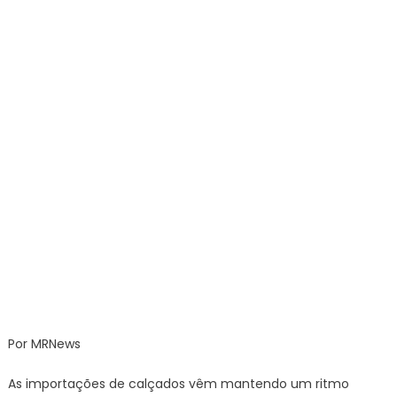
calçadi
brasile
Por MRNews
As importações de calçados vêm mantendo um ritmo