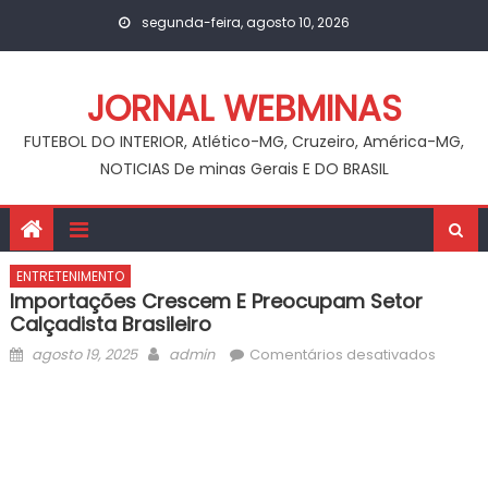
Skip
segunda-feira, agosto 10, 2026
to
content
JORNAL WEBMINAS
FUTEBOL DO INTERIOR, Atlético-MG, Cruzeiro, América-MG,
NOTICIAS De minas Gerais E DO BRASIL
ENTRETENIMENTO
Importações Crescem E Preocupam Setor
Calçadista Brasileiro
Posted
Author
em
agosto 19, 2025
admin
Comentários desativados
on
Import
cresc
e
preoc
setor