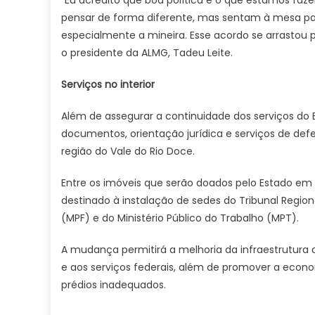
“Eu acredito que boa política é o que estamos fa
pensar de forma diferente, mas sentam à mesa par
especialmente a mineira. Esse acordo se arrastou p
o presidente da ALMG, Tadeu Leite.
Serviços no interior
Além de assegurar a continuidade dos serviços do 
documentos, orientação jurídica e serviços de defe
região do Vale do Rio Doce.
Entre os imóveis que serão doados pelo Estado em 
destinado à instalação de sedes do Tribunal Regiona
(MPF) e do Ministério Público do Trabalho (MPT).
A mudança permitirá a melhoria da infraestrutura d
e aos serviços federais, além de promover a econ
prédios inadequados.