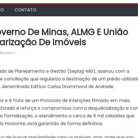
TO
CONTATO
overno De Minas, ALMG E União
arização De Imóveis
em
tivados
Agência
Minas
tado de Planejamento e Gestão (Seplag-MG), assinou com a
Gerais
e conciliação que regulariza a destinação de um prédio utilizad
|
G), denominado Edifício Carlos Drummond de Andrade.
Governo
de
anos e é fruto de um Protocolo de Intenções firmado em maio
Minas,
o Estado e reforça o compromisso com a desjudicialização e co
ALMG
 a formalização, o atendimento a cerca de 6 mil cidadãos que
e
União
 Horizonte, está garantido de forma definitiva.
assinam
tiva de buscar regularidade para os imóveis, mas, mais que isso,
acordo