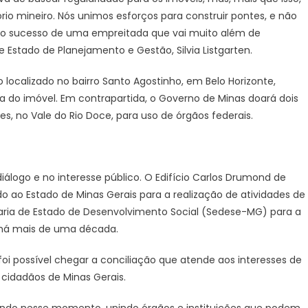
de
tório mineiro. Nós unimos esforços para construir pontes, e não
regularização
 o sucesso de uma empreitada que vai muito além de
de
 Estado de Planejamento e Gestão, Silvia Listgarten.
imóveis
 localizado no bairro Santo Agostinho, em Belo Horizonte,
 do imóvel. Em contrapartida, o Governo de Minas doará dois
, no Vale do Rio Doce, para uso de órgãos federais.
álogo e no interesse público. O Edifício Carlos Drumond de
o ao Estado de Minas Gerais para a realização de atividades de
taria de Estado de Desenvolvimento Social (Sedese-MG) para a
 há mais de uma década.
oi possível chegar a conciliação que atende aos interesses de
 cidadãos de Minas Gerais.