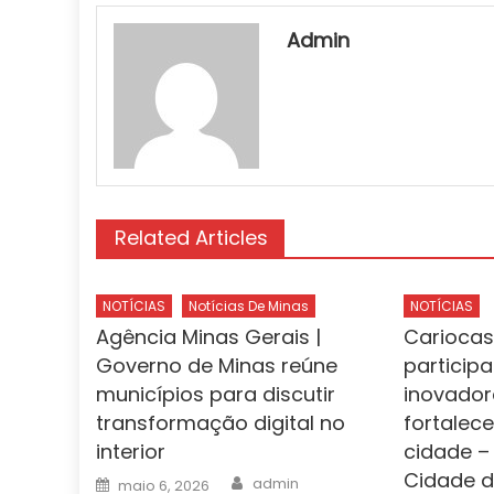
Admin
Related Articles
NOTÍCIAS
Notícias De Minas
NOTÍCIAS
Agência Minas Gerais |
Cariocas 
Governo de Minas reúne
particip
municípios para discutir
inovador
transformação digital no
fortalece
interior
cidade – 
Cidade d
Author
Posted
admin
maio 6, 2026