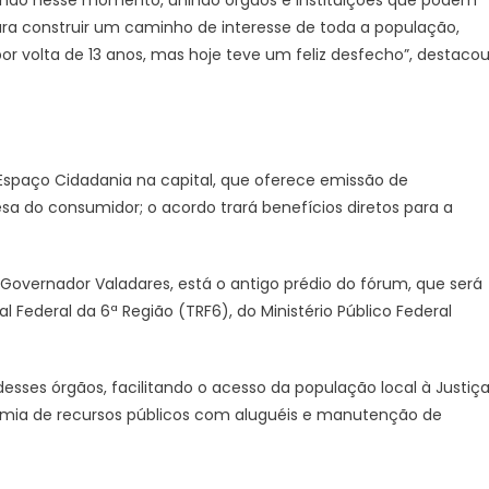
zendo nesse momento, unindo órgãos e instituições que podem
a construir um caminho de interesse de toda a população,
or volta de 13 anos, mas hoje teve um feliz desfecho”, destaco
Espaço Cidadania na capital, que oferece emissão de
sa do consumidor; o acordo trará benefícios diretos para a
Governador Valadares, está o antigo prédio do fórum, que será
l Federal da 6ª Região (TRF6), do Ministério Público Federal
esses órgãos, facilitando o acesso da população local à Justiç
omia de recursos públicos com aluguéis e manutenção de