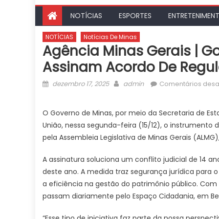
NOTÍCIAS
ESPORTES
ENTRETENIMEN
NOTÍCIAS
Notícias De Minas
Agência Minas Gerais | G
Assinam Acordo De Regul
Posted
Author
dezembro 17, 2025
admin
Comentários desa
on
O Governo de Minas, por meio da Secretaria de Es
União, nessa segunda-feira (15/12), o instrumento d
pela Assembleia Legislativa de Minas Gerais (ALM
A assinatura soluciona um conflito judicial de 14 
deste ano. A medida traz segurança jurídica para 
a eficiência na gestão do patrimônio público. Com
passam diariamente pelo Espaço Cidadania, em Belo
“Esse tipo de iniciativa faz parte da nossa perspec