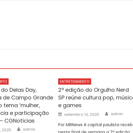
ENTO
ENTRETENIMENTO
 do Delas Day,
2ª edição do Orgulho Nerd
ra de Campo Grande
SP reúne cultura pop, músic
 tema ‘mulher,
e games
ia e participação
Author
Posted
admin
setembro 13, 2025
on
 – CGNotícias
Por MRNews A capital paulista rece
Author
admin
, 2025
neste final de semana a 2ª edição