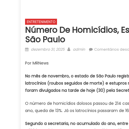
ENTRETENIMENTO
Número De Homicídios, Es
São Paulo
Posted
Author
dezembro 31, 2025
admin
Comentários desa
on
Por MRNews
No mês de novembro, o estado de São Paulo regist
latrocínios (roubos seguidos de morte) e estup
foram divulgados na tarde de hoje (30) pela Secre
O número de homicídios dolosos passou de 214 ca
ano, queda de 13%. Já os latrocínios passaram de 16 
Segundo a secretaria, no acumulado do ano, entre 