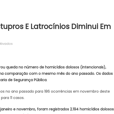
tupros E Latrocínios Diminui Em
em
tivados
Número
de
homicídios,
estupros
rou queda no número de homicídios dolosos (intencionais),
e
ros na comparação com o mesmo mês do ano passado. Os dados
latrocínios
taria de Segurança Pública
.
diminui
em
sos no ano passado para 186 ocorrências em novembro deste
São
para 11 casos.
Paulo
janeiro e novembro, foram registrados 2.194 homicídios dolosos