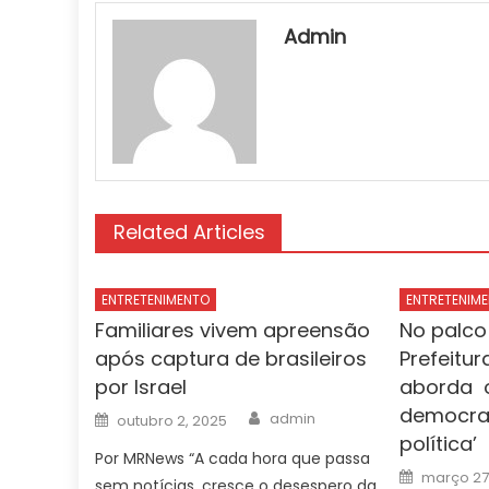
Admin
Related Articles
ENTRETENIMENTO
ENTRETENIM
Familiares vivem apreensão
No palco
após captura de brasileiros
Prefeitu
por Israel
aborda o
democrac
Author
Posted
admin
outubro 2, 2025
on
política’
Por MRNews “A cada hora que passa
Posted
março 27
sem notícias, cresce o desespero da
on