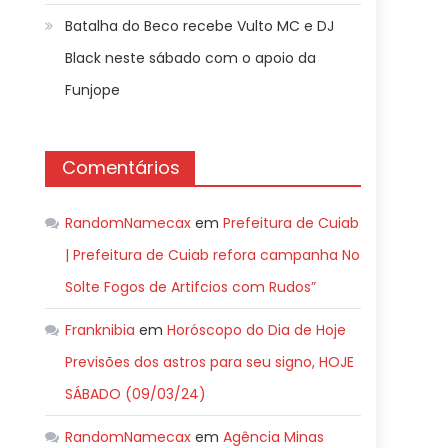
Batalha do Beco recebe Vulto MC e DJ
Black neste sábado com o apoio da
Funjope
Comentários
RandomNamecax
em
Prefeitura de Cuiab
| Prefeitura de Cuiab refora campanha No
Solte Fogos de Artifcios com Rudos”
Franknibia
em
Horóscopo do Dia de Hoje
Previsões dos astros para seu signo, HOJE
SÁBADO (09/03/24)
RandomNamecax
em
Agência Minas