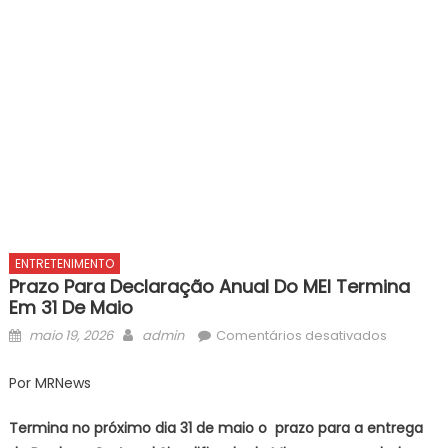
ENTRETENIMENTO
Prazo Para Declaração Anual Do MEI Termina
Em 31 De Maio
Posted
Author
em
maio 19, 2026
admin
Comentários desativados
on
Prazo
para
Por MRNews
declara
anual
Termina no próximo dia 31 de maio o prazo para a entrega