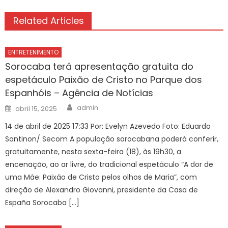
Related Articles
ENTRETENIMENTO
Sorocaba terá apresentação gratuita do
espetáculo Paixão de Cristo no Parque dos
Espanhóis – Agência de Notícias
Author
Posted
admin
abril 15, 2025
on
14 de abril de 2025 17:33 Por: Evelyn Azevedo Foto: Eduardo
Santinon/ Secom A população sorocabana poderá conferir,
gratuitamente, nesta sexta-feira (18), às 19h30, a
encenação, ao ar livre, do tradicional espetáculo “A dor de
uma Mãe: Paixão de Cristo pelos olhos de Maria”, com
direção de Alexandro Giovanni, presidente da Casa de
España Sorocaba […]