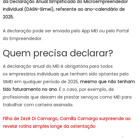
do
da Declaração Anual Simplificada do Microempreendedor
MEI
Individual (DASN-Simei), referente ao ano-calendário de
termina
2025.
em
31
A declaração pode ser enviada pelo App MEI ou pelo Portal
de
do Empreendedor.
maio
Quem precisa declarar?
A declaração anual do MEI é obrigatória para todos
os empresários individuais que tenham sido optantes pelo
SIMEI em qualquer período de 2025,
mesmo que não tenham
tido faturamento no ano
. É o caso, por exemplo, de
profissionais que deixam de prestar serviços como MEI para
trabalhar com carteira assinada.
Filha de Zezé Di Camargo, Camilla Camargo surpreende ao
revelar rotina simples longe da ostentação