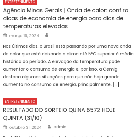
ENTRETENIMENTO
Agência Minas Gerais | Onda de calor: confira
dicas de economia de energia para dias de
temperaturas elevadas
Author
Posted
março 19, 2024
on
Nos últimos dias, o Brasil está passando por uma nova onda
de calor que está deixando o clima até 5°C superior à média
histórica do período. A elevação da temperatura pode
aumentar o consumo de energia e, por isso, a Cemig
destaca algumas situações para que não haja grande
aumento no consumo de energia, principalmente, […]
ENTRETENIMENTO
RESULTADO DO SORTEIO QUINA 6572 HOJE
QUINTA (31/10)
Author
Posted
admin
outubro 31, 2024
on