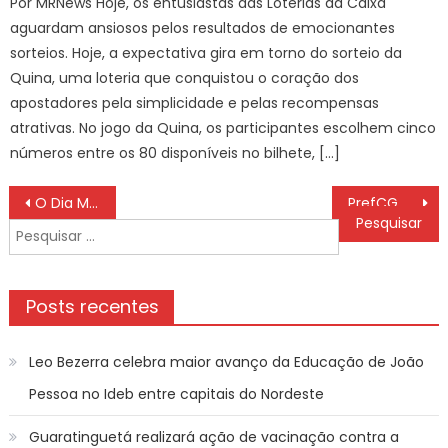
Por MRNews Hoje, os entusiastas das Loterias da Caixa
aguardam ansiosos pelos resultados de emocionantes
sorteios. Hoje, a expectativa gira em torno do sorteio da
Quina, uma loteria que conquistou o coração dos
apostadores pela simplicidade e pelas recompensas
atrativas. No jogo da Quina, os participantes escolhem cinco
números entre os 80 disponíveis no bilhete, […]
Navegação
O Dia Mundial de Doação de Leite Humano: gesto que salva vidas – Prefeitura da Cidade do Rio de Janeiro
PrefCG entrega certifcado de boas praticas e inclusão em shopping – CGNotícias
de
Pesquisar
Post
por:
Posts recentes
Leo Bezerra celebra maior avanço da Educação de João
Pessoa no Ideb entre capitais do Nordeste
Guaratinguetá realizará ação de vacinação contra a