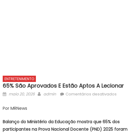
ENTRETENIMENTO
65% São Aprovados E Estão Aptos A Lecionar
Posted
Author
em
maio 20, 2026
admin
Comentários desativados
on
65%
são
Por MRNews
aprovad
e
Balanço do Ministério da Educação mostra que 65% dos
estão
participantes na Prova Nacional Docente (PND) 2025 foram