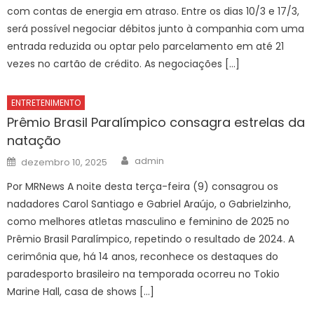
com contas de energia em atraso. Entre os dias 10/3 e 17/3,
será possível negociar débitos junto à companhia com uma
entrada reduzida ou optar pelo parcelamento em até 21
vezes no cartão de crédito. As negociações […]
ENTRETENIMENTO
Prêmio Brasil Paralímpico consagra estrelas da
natação
Author
Posted
admin
dezembro 10, 2025
on
Por MRNews A noite desta terça-feira (9) consagrou os
nadadores Carol Santiago e Gabriel Araújo, o Gabrielzinho,
como melhores atletas masculino e feminino de 2025 no
Prêmio Brasil Paralímpico, repetindo o resultado de 2024. A
cerimônia que, há 14 anos, reconhece os destaques do
paradesporto brasileiro na temporada ocorreu no Tokio
Marine Hall, casa de shows […]