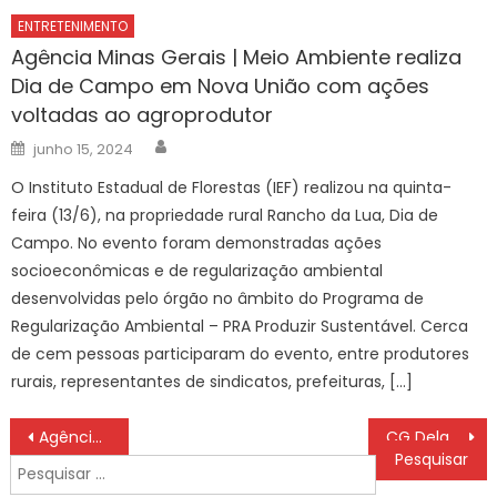
ENTRETENIMENTO
Agência Minas Gerais | Meio Ambiente realiza
Dia de Campo em Nova União com ações
voltadas ao agroprodutor
Author
Posted
junho 15, 2024
on
O Instituto Estadual de Florestas (IEF) realizou na quinta-
feira (13/6), na propriedade rural Rancho da Lua, Dia de
Campo. No evento foram demonstradas ações
socioeconômicas e de regularização ambiental
desenvolvidas pelo órgão no âmbito do Programa de
Regularização Ambiental – PRA Produzir Sustentável. Cerca
de cem pessoas participaram do evento, entre produtores
rurais, representantes de sindicatos, prefeituras, […]
Navegação
Agência Minas Gerais | Desmatamento da Mata Atlântica cai no Brasil e Minas mantém redução nos últimos anos
CG Delas promove ação de valorização à maternidade – CGNotícias
de
Pesquisar
por: