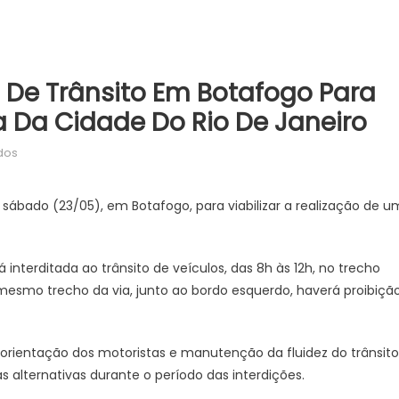
 De Trânsito Em Botafogo Para
ra Da Cidade Do Rio De Janeiro
em
dos
CET-
Rio
sábado (23/05), em Botafogo, para viabilizar a realização de u
realiza
operação
de
 interditada ao trânsito de veículos, das 8h às 12h, no trecho
trânsito
 mesmo trecho da via, junto ao bordo esquerdo, haverá proibiçã
em
Botafogo
para
rientação dos motoristas e manutenção da fluidez do trânsito
evento
 alternativas durante o período das interdições.
escolar
–