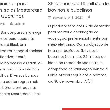
ínimos para
SP já imunizou 1,6 milhão de
s salas Mastercard
bovinos e bubalinos
 Guarulhos
Author
Posted
novembro 18, 2023
on
Author
admin
026
O produtor tem até 07 de dezembr
para realizar a declaração da
 Bancos passam a exigir
vacinação, preferencialmente por
imos para acesso às
meio eletrônico Com o objetivo de
ercard Black em
imunizar bovídeos (bovinos e
Uma mudança silenciosa
bubalinos) com até 24 meses de
ficativa — está
idade no Estado de São Paulo, a
o no acesso às salas VIP
campanha de vacinação contra a
o Internacional de São
Febre Aftosa segue até o próximo
lhos. Diversos bancos
dia 30 de novembro. A […]
a adotar regras mais
 liberar a entrada nas
ndeira Mastercard Black,
]