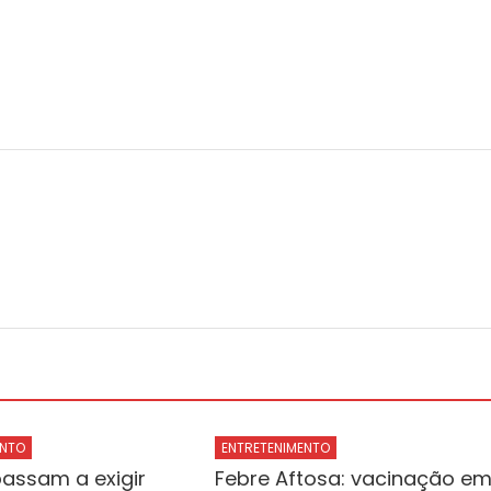
Prefeitura
da
Cidade
do
Rio
de
Janeiro
ENTO
ENTRETENIMENTO
assam a exigir
Febre Aftosa: vacinação e