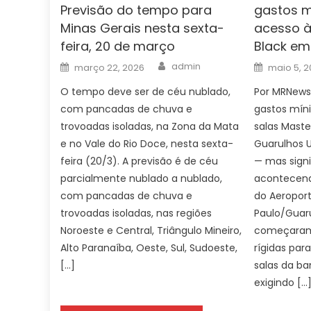
Previsão do tempo para
gastos m
Minas Gerais nesta sexta-
acesso à
feira, 20 de março
Black em
Author
Posted
Posted
admin
março 22, 2026
maio 5, 2
on
on
O tempo deve ser de céu nublado,
Por MRNews
com pancadas de chuva e
gastos mín
trovoadas isoladas, na Zona da Mata
salas Mast
e no Vale do Rio Doce, nesta sexta-
Guarulhos 
feira (20/3). A previsão é de céu
— mas signi
parcialmente nublado a nublado,
acontecend
com pancadas de chuva e
do Aeroport
trovoadas isoladas, nas regiões
Paulo/Guaru
Noroeste e Central, Triângulo Mineiro,
começaram 
Alto Paranaíba, Oeste, Sul, Sudoeste,
rígidas para
[…]
salas da ba
exigindo […