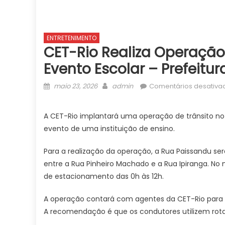
ENTRETENIMENTO
CET-Rio Realiza Operação
Evento Escolar – Prefeitu
Posted
Author
maio 23, 2026
admin
Comentários desativa
on
A CET-Rio implantará uma operação de trânsito no 
evento de uma instituição de ensino.
Para a realização da operação, a Rua Paissandu será
entre a Rua Pinheiro Machado e a Rua Ipiranga. No
de estacionamento das 0h às 12h.
A operação contará com agentes da CET-Rio para o
A recomendação é que os condutores utilizem rotas