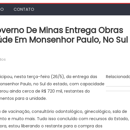
TO
CONTATO
overno De Minas Entrega Obras
úde Em Monsenhor Paulo, No Sul
em
dos
Agência
Minas
cipou, nesta terça-feira (26/5), da entrega das
Relacionad
Gerais
onsenhor Paulo, no Sul do estado, com capacidade
|
erou ainda cerca de R$ 720 mil, restantes do
Governo
mentos para a unidade.
de
Minas
e vacinação, consultório odontológico, ginecológico, sala de
entrega
nto e muito mais. Tudo isso concluído com recursos do Estado,
obras
de
ra, estou liberando o restante para a compra dos