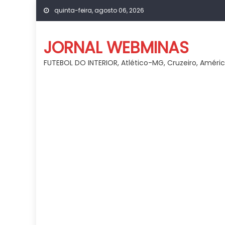
Skip
quinta-feira, agosto 06, 2026
to
content
JORNAL WEBMINAS
FUTEBOL DO INTERIOR, Atlético-MG, Cruzeiro, Améri