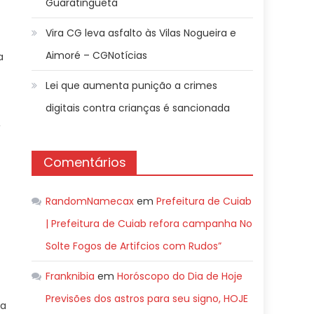
Guaratinguetá
Vira CG leva asfalto às Vilas Nogueira e
Aimoré – CGNotícias
a
Lei que aumenta punição a crimes
digitais contra crianças é sancionada
,
Comentários
RandomNamecax
em
Prefeitura de Cuiab
| Prefeitura de Cuiab refora campanha No
Solte Fogos de Artifcios com Rudos”
Franknibia
em
Horóscopo do Dia de Hoje
Previsões dos astros para seu signo, HOJE
ia