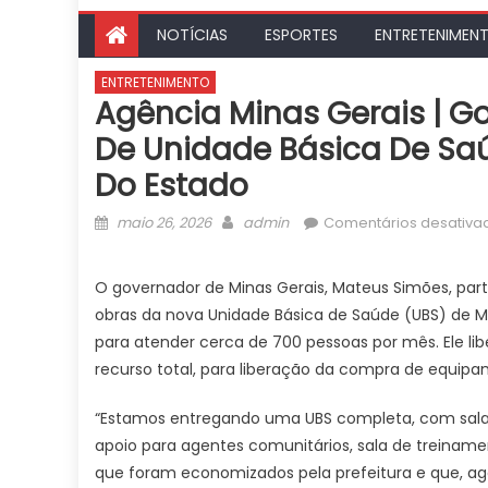
NOTÍCIAS
ESPORTES
ENTRETENIMEN
ENTRETENIMENTO
Agência Minas Gerais | G
De Unidade Básica De Sa
Do Estado
Posted
Author
maio 26, 2026
admin
Comentários desativa
on
O governador de Minas Gerais, Mateus Simões, parti
obras da nova Unidade Básica de Saúde (UBS) de M
para atender cerca de 700 pessoas por mês. Ele lib
recurso total, para liberação da compra de equipa
“Estamos entregando uma UBS completa, com sala d
apoio para agentes comunitários, sala de treiname
que foram economizados pela prefeitura e que, ago