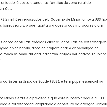
Unidade
idade já possa atender as famílias da zona rural de
Básica
 Simões.
de
Saúde
$ 2 milhões repassados pelo Governo de Minas, a nova UBS fic
em
 os bairros rurais, o que facilitará o acesso dos moradores a um
Monsenhor
Paulo,
no
ços como consultas médicas clínicas, consultas de enfermagem
Sul
ógico e vacinação, além de proporcionar a dispensação de
do
as as fases da vida, palestras, grupos educativos, reuniões
estado
.
da do Sistema Único de Saúde (SUS), e têm papel essencial na
em Minas Gerais e a previsão é que este número chegue a 380
lisada e foi retomada, ampliando a cobertura da Atenção Primár