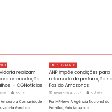
ENTO
ENTRETENIMENTO
vidoria realizam
ANP impõe condições para
 para arrecadação
retomada de perfuração n
lhos – CGNotícias
Foz do Amazonas
Author
Author
Posted
admin
admin
2026
fevereiro 4, 2026
on
e Amparo à Comunidade
Por MRNews A Agência Nacional do
uvidoria Geral do
Petróleo, Gás Natural e