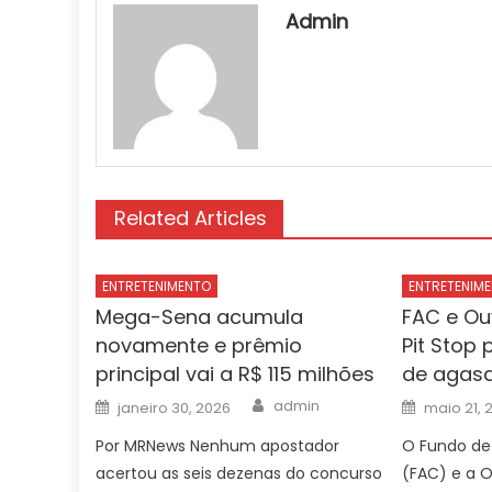
Admin
Related Articles
ENTRETENIMENTO
ENTRETENIM
Mega-Sena acumula
FAC e Ou
novamente e prêmio
Pit Stop
principal vai a R$ 115 milhões
de agasa
Author
Posted
Posted
admin
janeiro 30, 2026
maio 21, 
on
on
Por MRNews Nenhum apostador
O Fundo d
acertou as seis dezenas do concurso
(FAC) e a O