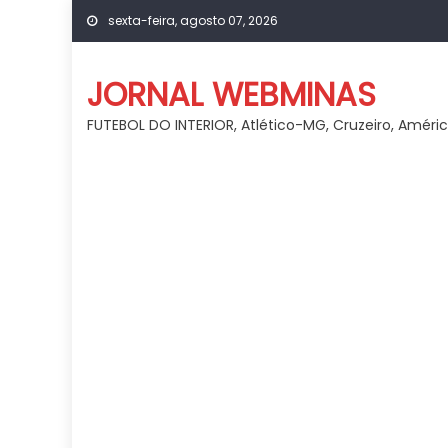
Skip
sexta-feira, agosto 07, 2026
to
content
JORNAL WEBMINAS
FUTEBOL DO INTERIOR, Atlético-MG, Cruzeiro, Améri