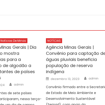
Notícias De Minas
NOTÍCIAS
inas Gerais | Dia
Agência Minas Gerais |
o mostra
Convênio para captação d
ias para a
águas pluviais beneficia
 de algodão a
população de reserva
tantes de países
indígena
s
Author
Posted
admin
dezembro 13, 2023
on
Author
admin
2024
Convênio firmado entre a Secretari
de Estado de Meio Ambiente e
ntes de sete países
Desenvolvimento Sustentável
articiparam, nessa terça-
(Semad), com apoio da
, de um dia de campo