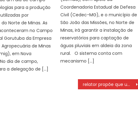
Coordenadoria Estadual de Defesa
logias para a produção
Civil (Cedec-MG), e o município de
utilizadas por
São João das Missões, no Norte de
s do Norte de Minas. As
Minas, irá garantir a instalação de
 aconteceram no Campo
reservatórios para captação de
al Gorutuba da Empresa
águas pluviais em aldeia da zona
a Agropecuária de Minas
rural. O sistema conta com
amig), em Nova
mecanismo […]
. No dia de campo,
ara a delegação de […]
relator propõe que um dia de folga seja no domingo