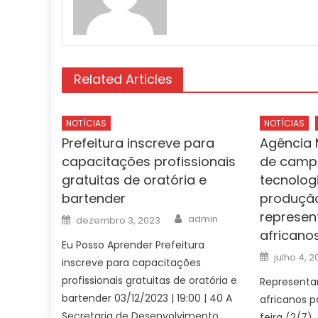
Related Articles
NOTÍCIAS
NOTÍCIAS
Prefeitura inscreve para
Agência M
capacitações profissionais
de camp
gratuitas de oratória e
tecnolog
bartender
produção
represen
Author
Posted
admin
dezembro 3, 2023
on
africano
Eu Posso Aprender Prefeitura
Posted
julho 4, 
inscreve para capacitações
on
profissionais gratuitas de oratória e
Representa
bartender 03/12/2023 | 19:00 | 40 A
africanos p
Secretaria de Desenvolvimento
feira (2/7)