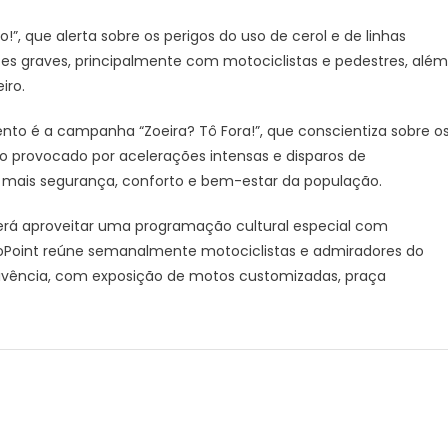
ações
, que alerta sobre os perigos do uso de cerol e de linhas
de
tes graves, principalmente com motociclistas e pedestres, além
conscientização
iro.
no
trânsito
ento é a campanha “Zoeira? Tô Fora!”, que conscientiza sobre o
o provocado por acelerações intensas e disparos de
 mais segurança, conforto e bem-estar da população.
erá aproveitar uma programação cultural especial com
Point reúne semanalmente motociclistas e admiradores do
ivência, com exposição de motos customizadas, praça