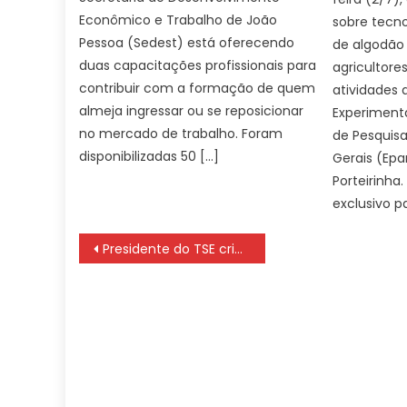
Econômico e Trabalho de João
sobre tecno
Pessoa (Sedest) está oferecendo
de algodão 
duas capacitações profissionais para
agricultore
contribuir com a formação de quem
atividades
almeja ingressar ou se reposicionar
Experiment
no mercado de trabalho. Foram
de Pesquis
disponibilizadas 50 […]
Gerais (Ep
Porteirinha
exclusivo p
Navegação
Presidente do TSE cria comissão para combater IA ilegal nas eleições
de
Post