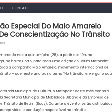
TO
CONTATO
ção Especial Do Maio Amarelo
De Conscientização No Trânsito
em
dos
Betim
MotoPoint
arcado nesta quinta-feira (28), a partir das 19h, no
terá
ga, no bairro Horto, para mais uma edição do Betim MotoPoint.
edição
oltada à campanha Maio Amarelo, movimento internacional de
especial
nsito – que neste ano traz o tema “No trânsito, enxergar o out
do
Maio
Amarelo
ecretaria Municipal de Cultura, o Motopoint deste mês contará
com
da Secretaria Municipal de Mobilidade Urbana e da Empresa de
música
 e Trânsito de Betim (Ecos). Durante o evento, serão distribuído
boa
rança viária e condução responsável no trânsito.
e