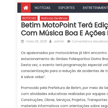
NOTÍCIAS
ESPORTES
ENTRETENIMEN
NOTÍCIAS
Notícias De Minas
Betim MotoPoint Terá Edi
Com Música Boa E Ações 
Posted
Author
maio 26, 2026
admin
Comentários desativa
on
Os apaixonados por motocicletas já têm encontro m
estacionamento do Ginásio Poliesportivo Divino Bra
Desta vez, o evento terá programação especial v
conscientização para a redução de acidentes de trâ
é salvar vidas”.
Promovido pela Prefeitura de Betim, por meio da S
com atividades educativas realizadas por equipes 
Construções, Obras, Serviços, Projetos, Transportes
materiais informativos com orientações sobre segu