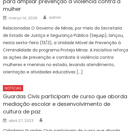
para ampliar prevenção à violência contra a
mulher
Author
Posted
admin
março 14, 2026
on
Relacionadas O Governo de Minas, por meio da Secretaria
de Estado de Justiça e Segurança Pública (Sejusp), lançou,
nesta sexta-feira (13/3), a Unidade Móvel de Prevenção à
Criminalidade do programa Proteja Minas. A iniciativa reforça
as ações de prevenção e combate à violência contra
mulheres e meninas no estado, levando atendimento,
orientação e atividades educativas […]
NOTÍCIAS
Guardas Civis participam de curso que aborda
mediação escolar e desenvolvimento de
cultura de paz
Author
Posted
abril 27, 2023
on
Cidadania Guardas Civis participam de curso que aborda