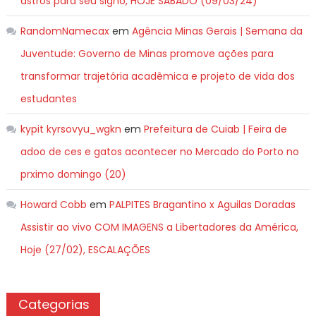
astros para seu signo, HOJE SÁBADO (09/03/24)
RandomNamecax
em
Agência Minas Gerais | Semana da
Juventude: Governo de Minas promove ações para
transformar trajetória acadêmica e projeto de vida dos
estudantes
kypit kyrsovyu_wgkn
em
Prefeitura de Cuiab | Feira de
adoo de ces e gatos acontecer no Mercado do Porto no
prximo domingo (20)
Howard Cobb
em
PALPITES Bragantino x Aguilas Doradas
Assistir ao vivo COM IMAGENS a Libertadores da América,
Hoje (27/02), ESCALAÇÕES
Categorias