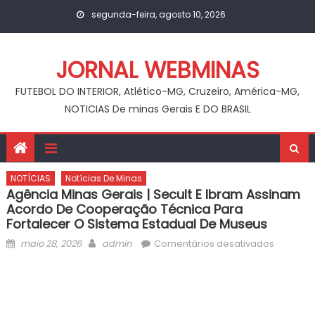
Skip
segunda-feira, agosto 10, 2026
to
content
JORNAL WEBMINAS
FUTEBOL DO INTERIOR, Atlético-MG, Cruzeiro, América-MG,
NOTICIAS De minas Gerais E DO BRASIL
NOTÍCIAS
Notícias De Minas
Agência Minas Gerais | Secult E Ibram Assinam
Acordo De Cooperação Técnica Para
Fortalecer O Sistema Estadual De Museus
Posted
Author
em
maio 28, 2026
admin
Comentários desativados
on
Agência
Minas
Gerais
|