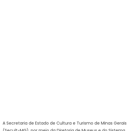
Secult
e
Ibram
assinam
acordo
de
coopera
técnica
para
fortalece
o
Sistema
Estadual
de
Museus
A Secretaria de Estado de Cultura e Turismo de Minas Gerais
(Secult-MG), por meio da Diretoria de Museus e do Sistema