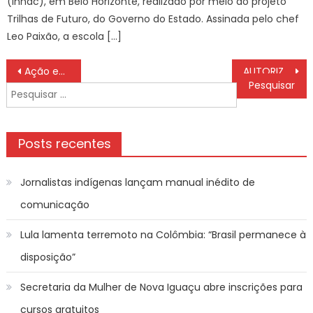
(Inhac), em Belo Horizonte, realizado por meio do projeto
Trilhas de Futuro, do Governo do Estado. Assinada pelo chef
Leo Paixão, a escola […]
Navegação
Ação em 5 estados investiga ligação do PCC com setor de combustíveis
AUTORIZAÇÃO DA DISPENSA N.13/2026. – Prefeitura Municipal de Bonito
de
Pesquisar
Post
por:
Posts recentes
Jornalistas indígenas lançam manual inédito de
comunicação
Lula lamenta terremoto na Colômbia: “Brasil permanece à
disposição”
Secretaria da Mulher de Nova Iguaçu abre inscrições para
cursos gratuitos