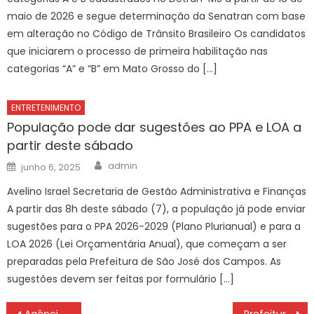
maio de 2026 e segue determinação da Senatran com base
em alteração no Código de Trânsito Brasileiro Os candidatos
que iniciarem o processo de primeira habilitação nas
categorias “A” e “B” em Mato Grosso do […]
ENTRETENIMENTO
População pode dar sugestões ao PPA e LOA a
partir deste sábado
Author
Posted
admin
junho 6, 2025
on
Avelino Israel Secretaria de Gestão Administrativa e Finanças
A partir das 8h deste sábado (7), a população já pode enviar
sugestões para o PPA 2026-2029 (Plano Plurianual) e para a
LOA 2026 (Lei Orçamentária Anual), que começam a ser
preparadas pela Prefeitura de São José dos Campos. As
sugestões devem ser feitas por formulário […]
Navegação
Agência Minas Gerais | Governo de Minas inaugura Posto Avançado de Coleta Externa de Sangue da Hemominas em São Lourenço
Prefeitura de João Pessoa realiza palestras e inscrições no ‘Eu Posso’ em evento para microempreendedores