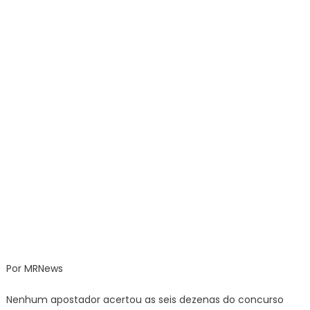
principal
vai
para
R$
10
milhões
Por MRNews
Nenhum apostador acertou as seis dezenas do concurso