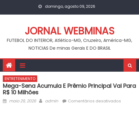
Skip
domingo, agosto 09, 2026
to
content
JORNAL WEBMINAS
FUTEBOL DO INTERIOR, Atlético-MG, Cruzeiro, América-MG,
NOTICIAS De minas Gerais E DO BRASIL
ENTRETENIMENTO
Mega-Sena Acumula E Prêmio Principal Vai Para
R$ 10 Milhões
Posted
Author
em
maio 29, 2026
admin
Comentários desativados
on
Mega-
Sena
acumula
e
prêmio