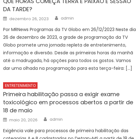
QUE HORAS COMEÇA TERRA E PAIXÃO E SESSÃO
DA TARDE?
Author
Posted
admin
dezembro 26, 2023
on
Por MRNews Programas da TV Globo em 26/12/2023 Neste dia
26 de dezembro de 2023, a grade de programação da TV
Globo promete uma jornada repleta de entretenimento,
informação e diversão. Desde as primeiras horas da manhã
até a madrugada, há opções para todos os gostos. Vamos
dar uma olhada na programação para esta terça-feira: […]
ENTRETENIMENTO
Primeira habilitação passa a exigir exame
toxicológico em processos abertos a partir de
18 de maio
Author
Posted
admin
maio 20, 2026
on
Exigência vale para processos de primeira habilitação das
categorias A e B cadastrados no Detran-MS a partir de 18 de