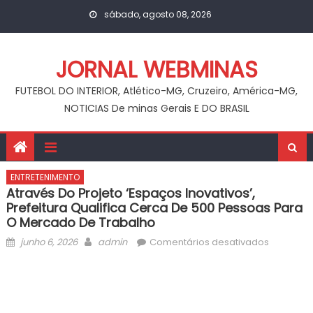
Skip
sábado, agosto 08, 2026
to
content
JORNAL WEBMINAS
FUTEBOL DO INTERIOR, Atlético-MG, Cruzeiro, América-MG,
NOTICIAS De minas Gerais E DO BRASIL
ENTRETENIMENTO
Através Do Projeto ‘Espaços Inovativos’,
Prefeitura Qualifica Cerca De 500 Pessoas Para
O Mercado De Trabalho
Posted
Author
em
junho 6, 2026
admin
Comentários desativados
on
Através
do
projeto
‘Espaços