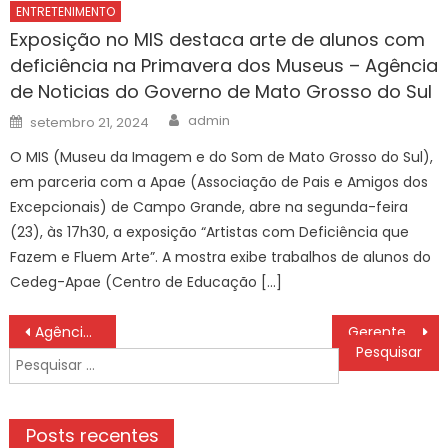
ENTRETENIMENTO
Exposição no MIS destaca arte de alunos com
deficiência na Primavera dos Museus – Agência
de Noticias do Governo de Mato Grosso do Sul
Author
Posted
admin
setembro 21, 2024
on
O MIS (Museu da Imagem e do Som de Mato Grosso do Sul),
em parceria com a Apae (Associação de Pais e Amigos dos
Excepcionais) de Campo Grande, abre na segunda-feira
(23), às 17h30, a exposição “Artistas com Deficiência que
Fazem e Fluem Arte”. A mostra exibe trabalhos de alunos do
Cedeg-Apae (Centro de Educação […]
Navegação
Agência Minas Gerais | Governo de Minas avança em concessão para manejo de resíduos em nove cidades do Alto Paranaíba
Gerente do Itaú Personnalité ‘dispensa’ cliente de mais de 20 anos de banco por ele solicitar encerrar um cartão
de
Pesquisar
Post
por:
Posts recentes