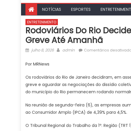
NOTÍCIAS
ESPORTES
ENTRETENIMEN
ENTRETENIMENTO
Rodoviários Do Rio Decid
Greve Até Amanhã
Posted
Author
julho 8, 2026
admin
Comentários desativad
on
Por MRNews
Os rodoviários do Rio de Janeiro decidiram, em ass
greve e aguardar as negociações do dissídio colet
do município do Rio permanecem rodando normal
Na reunião de segunda-feira (6), as empresas aum
ao Consumidor Amplo (IPCA) de 4,39% para 4,5%.
O Tribunal Regional do Trabalho da 1ª. Região (TRT