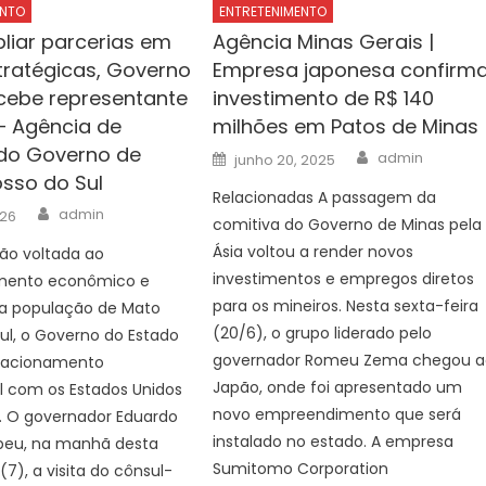
ENTO
ENTRETENIMENTO
liar parcerias em
Agência Minas Gerais |
tratégicas, Governo
Empresa japonesa confirm
cebe representante
investimento de R$ 140
– Agência de
milhões em Patos de Minas
 do Governo de
Author
Posted
admin
junho 20, 2025
on
sso do Sul
Relacionadas A passagem da
Author
admin
026
comitiva do Governo de Minas pela
Ásia voltou a render novos
o voltada ao
investimentos e empregos diretos
mento econômico e
para os mineiros. Nesta sexta-feira
 a população de Mato
(20/6), o grupo liderado pelo
ul, o Governo do Estado
governador Romeu Zema chegou a
elacionamento
Japão, onde foi apresentado um
al com os Estados Unidos
novo empreendimento que será
. O governador Eduardo
instalado no estado. A empresa
ebeu, na manhã desta
Sumitomo Corporation
(7), a visita do cônsul-