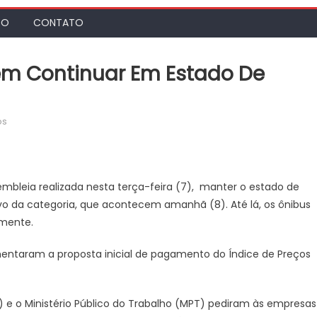
TO
CONTATO
em Continuar Em Estado De
em
os
Rodoviários
do
Rio
decidem
embleia realizada nesta terça-feira (7), manter o estado de
continuar
ivo da categoria, que acontecem amanhã (8). Até lá, os ônibus
em
mente.
estado
de
entaram a proposta inicial de pagamento do Índice de Preços
greve
até
amanhã
 1) e o Ministério Público do Trabalho (MPT) pediram às empresas