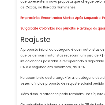
que apresentem nova proposta que chegue pelo me
de Caxias, na Baixada Fluminense.
Empresários Encontrados Mortos Após Sequestro: Po
Suíça bate Colômbia nos pênaltis e avança às qua
Reajuste
A proposta inicial da categoria é que motoristas de
que os demais motoristas recebam um piso de R$ 4 
inflacionárias passadas e recuperando a dignidade 
8% e a segunda em novembro, de 8,5%.
Na assembleia desta terça-feira, a categoria decidiu
vezes, o índice proposto de reajuste salarial pedido
Além disso, a categoria pede também um tíquete a
Os rodoviários iniciaram a greve no dia 29 de junho.