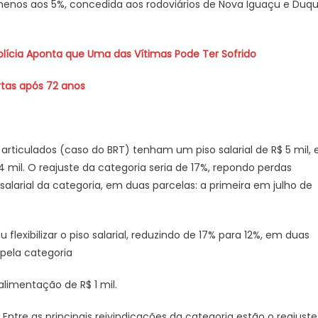
nos aos 5%, concedida aos rodoviários de Nova Iguaçu e Duq
lícia Aponta que Uma das Vítimas Pode Ter Sofrido
rtas após 72 anos
 articulados (caso do BRT) tenham um piso salarial de R$ 5 mil, 
mil. O reajuste da categoria seria de 17%, repondo perdas
salarial da categoria, em duas parcelas: a primeira em julho de
 flexibilizar o piso salarial, reduzindo de 17% para 12%, em duas
 pela categoria
limentação de R$ 1 mil.
 Entre as principais reivindicações da categoria estão o reajuste