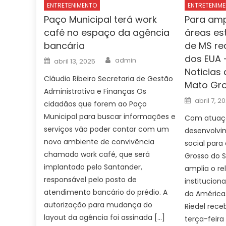
ENTRETENIMENTO
ENTRETENIM
Paço Municipal terá work
Para amp
café no espaço da agência
áreas es
bancária
de MS re
dos EUA 
Author
Posted
admin
abril 13, 2025
on
Noticias
Cláudio Ribeiro Secretaria de Gestão
Mato Gro
Administrativa e Finanças Os
Posted
abril 7, 2
cidadãos que forem ao Paço
on
Municipal para buscar informações e
Com atuaçã
serviços vão poder contar com um
desenvolvi
novo ambiente de convivência
social para
chamado work café, que será
Grosso do S
implantado pelo Santander,
amplia o r
responsável pelo posto de
institucion
atendimento bancário do prédio. A
da América
autorização para mudança do
Riedel rec
layout da agência foi assinada […]
terça-feira 